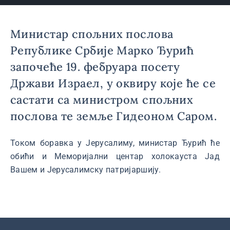
Министар спољних послова
Републике Србије Марко Ђурић
започеће 19. фебруара посету
Држави Израел, у оквиру које ће се
састати са министром спољних
послова те земље Гидеоном Саром.
Током боравка у Јерусалиму, министар Ђурић ће
обићи и Меморијални центар холокауста Јад
Вашем и Јерусалимску патријаршију.