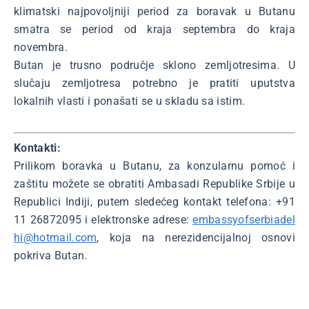
klimatski najpovoljniji period za boravak u Butanu
smatra se period od kraja septembra do kraja
novembra.
Butan je trusno područje sklono zemljotresima. U
slučaju zemljotresa potrebno je pratiti uputstva
lokalnih vlasti i ponašati se u skladu sa istim.
Kontakti:
Prilikom boravka u Butanu, za konzularnu pomoć i
zaštitu možete se obratiti Ambasadi Republike Srbije u
Republici Indiji, putem sledećeg kontakt telefona: +91
11 26872095 i elektronske adrese:
embassyofserbiadel
hi@hotmail.com
, koja na nerezidencijalnoj osnovi
pokriva Butan.