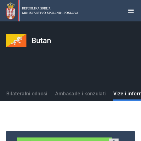
Preskoči
na
REPUBLIKA SRBIJA
MINISTARSTVO SPOLJNIH POSLOVA
glavni
deo
sadržaja
Butan
Države
Bilateralni odnosi
Ambasade i konzulati
Vize i infor