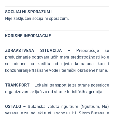
SOCIJALNI SPORAZUMI
Nije zaključen socijalni sporazum.
KORISNE INFORMACIJE
ZDRAVSTVENA SITUACIJA –
Preporučuje se
preduzimanje odgovarajućih mera predostrožnosti koje
se odnose na zaštitu od ujeda komaraca, kao i
konzumiranje flaširane vode i termički obrađene hrane.
TRANSPORT –
Lokalni transport je za strane posetioce
organizovan isključivo od strane turističkih agencija.
OSTALO –
Butanska valuta ngultrum (Ngultrum, Nu)
vezana je za indijski rupi u odnosu 1:1. Širom Butana je