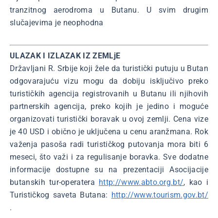
tranzitnog aerodroma u Butanu. U svim drugim
slučajevima je neophodna
ULAZAK I IZLAZAK IZ ZEMLjE
Državljani R. Srbije koji žele da turistički putuju u Butan
odgovarajuću vizu mogu da dobiju isključivo preko
turističkih agencija registrovanih u Butanu ili njihovih
partnerskih agencija, preko kojih je jedino i moguće
organizovati turistički boravak u ovoj zemlji. Cena vize
je 40 USD i obično je uključena u cenu aranžmana. Rok
važenja pasoša radi turističkog putovanja mora biti 6
meseci, što važi i za regulisanje boravka. Sve dodatne
informacije dostupne su na prezentaciji Asocijacije
butanskih tur-operatera
http://www.abto.org.bt/
, kao i
Turističkog saveta Butana:
http://www.tourism.gov.bt/
.