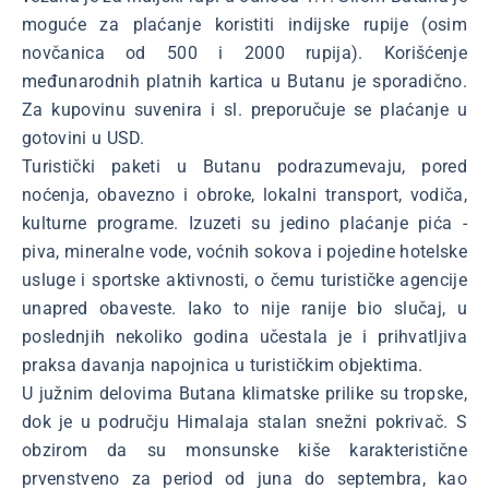
moguće za plaćanje koristiti indijske rupije (osim
novčanica od 500 i 2000 rupija). Korišćenje
međunarodnih platnih kartica u Butanu je sporadično.
Za kupovinu suvenira i sl. preporučuje se plaćanje u
gotovini u USD.
Turistički paketi u Butanu podrazumevaju, pored
noćenja, obavezno i obroke, lokalni transport, vodiča,
kulturne programe. Izuzeti su jedino plaćanje pića -
piva, mineralne vode, voćnih sokova i pojedine hotelske
usluge i sportske aktivnosti, o čemu turističke agencije
unapred obaveste. Iako to nije ranije bio slučaj, u
poslednjih nekoliko godina učestala je i prihvatljiva
praksa davanja napojnica u turističkim objektima.
U južnim delovima Butana klimatske prilike su tropske,
dok je u području Himalaja stalan snežni pokrivač. S
obzirom da su monsunske kiše karakteristične
prvenstveno za period od juna do septembra, kao