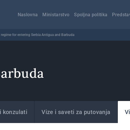
Главна
навигација
Naslovna
Ministarstvo
Spoljna politika
Predsta
 regime for entering Serbia Antigua and Barbuda
Barbuda
 konzulati
Vize i saveti za putovanja
Vi