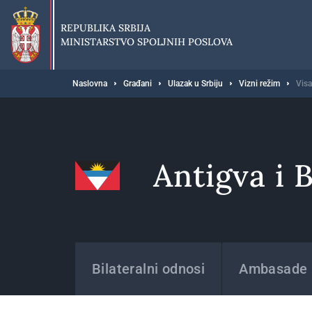
Preskoči
na
REPUBLIKA SRBIJA
glavni
MINISTARSTVO SPOLJNIH POSLOVA
deo
sadržaja
Breadcrumb
Naslovna
Građani
Ulazak u Srbiju
Vizni režim
Visa
Antigva i 
Države
Bilateralni odnosi
Ambasade i