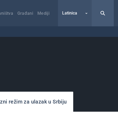
Latinica
vništva
Građani
Mediji
zni režim za ulazak u Srbiju