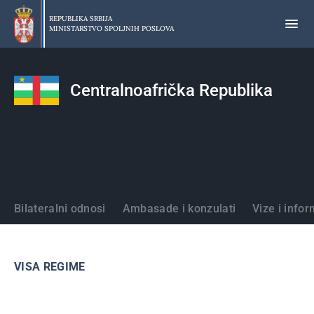
Preskoči
na
REPUBLIKA SRBIJA
MINISTARSTVO SPOLJNIH POSLOVA
glavni
deo
sadržaja
Centralnoafrička Republika
Države
Bilateralni odnosi
Ambasade i konzulati
Vize i infor
VISA REGIME