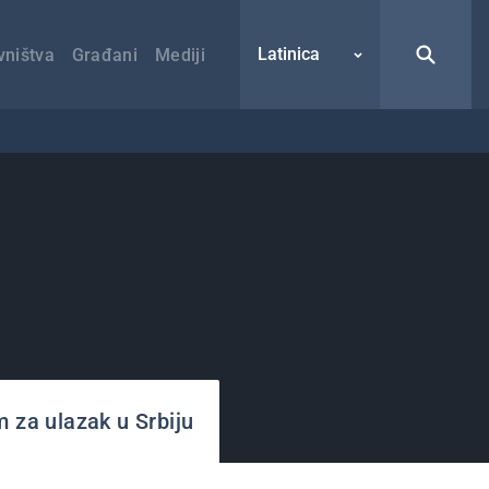
Latinica
vništva
Građani
Mediji
m za ulazak u Srbiju