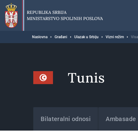
Preskoči
na
REPUBLIKA SRBIJA
glavni
MINISTARSTVO SPOLJNIH POSLOVA
deo
sadržaja
Breadcrumb
Naslovna
Građani
Ulazak u Srbiju
Vizni režim
Visa
Tunis
Države
Bilateralni odnosi
Ambasade i