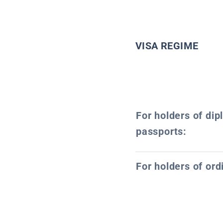
VISA REGIME
For holders of dip
passports:
For holders of ord