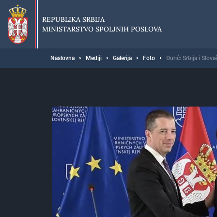
Preskoči
na
REPUBLIKA SRBIJA
glavni
MINISTARSTVO SPOLJNIH POSLOVA
deo
sadržaja
Breadcrumb
Naslovna
Mediji
Galerija
Foto
Đurić: Srbija i Slov