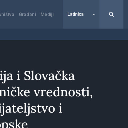
Latinica
vništva
Građani
Mediji
ija i Slovačka
ničke vrednosti,
jateljstvo i
opske