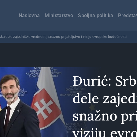
Главна
навигација
Naslovna
Ministarstvo
Spoljna politika
Predsta
ačka dele zajedničke vrednosti, snažno prijateljstvo i viziju evropske budućnosti
Đurić: Srb
dele zajed
snažno pri
viziju evr