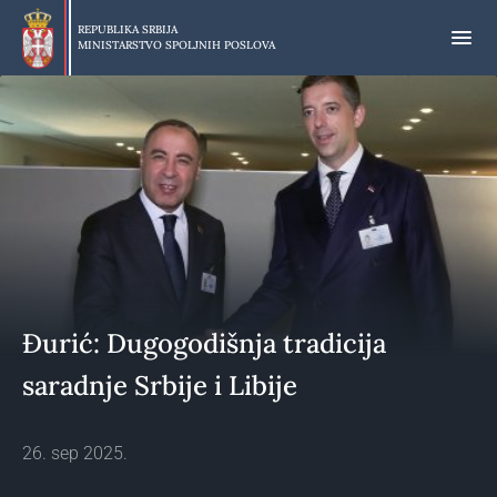
Preskoči
na
REPUBLIKA SRBIJA
MINISTARSTVO SPOLJNIH POSLOVA
glavni
deo
sadržaja
Đurić: Dugogodišnja tradicija
saradnje Srbije i Libije
26. sep 2025.