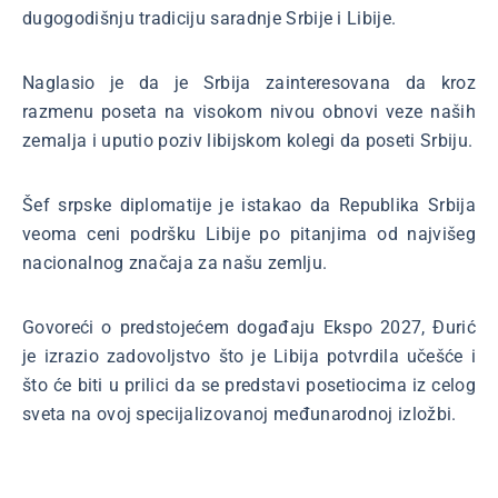
dugogodišnju tradiciju saradnje Srbije i Libije.
Naglasio je da je Srbija zainteresovana da kroz
razmenu poseta na visokom nivou obnovi veze naših
zemalja i uputio poziv libijskom kolegi da poseti Srbiju.
Šef srpske diplomatije je istakao da Republika Srbija
veoma ceni podršku Libije po pitanjima od najvišeg
nacionalnog značaja za našu zemlju.
Govoreći o predstojećem događaju Ekspo 2027, Đurić
je izrazio zadovoljstvo što je Libija potvrdila učešće i
što će biti u prilici da se predstavi posetiocima iz celog
sveta na ovoj specijalizovanoj međunarodnoj izložbi.