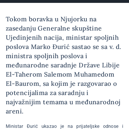
Tokom boravka u Njujorku na
zasedanju Generalne skupštine
Ujedinjenih nacija, ministar spoljnih
poslova Marko Đurić sastao se sa v. d.
ministra spoljnih poslova i
međunarodne saradnje Države Libije
El-Taherom Salemom Muhamedom
El-Baurom, sa kojim je razgovarao o
potencijalima za saradnju i
najvažnijim temama u međunarodnoj
areni.
Ministar Đurić ukazao je na prijateljske odnose i