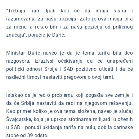
”Trebaju nam ljudi koji će da imaju sluha i
razumevanja za našu poziciju. Zato je ova misija bila
za mene, a rekao bih i za našu poziciju od priličnog
značaja”, poručio je Đurić.
Ministar Đurić naveo je da je tema tarifa bila deo
razgovora, izrazivši očekivanje da će unapređeni
politički odnosi Srbije i SAD pozitivno uticati i da će
nadležni timovi nastaviti pregovore o ovoj temi.
Istakao da je reč o problemu koji pogađa sve zemlje i
da će Srbija nastaviti da radi na njegovom rešavanju.
Kao primer koliko je ova tema složena, naveo je slučaj
Švajcarske, koja je uprkos stotinama milijardi uloženih
u SAD i ponudi ukidanja tarifa na nulu, dobila carinske
stope od 39 odsto.