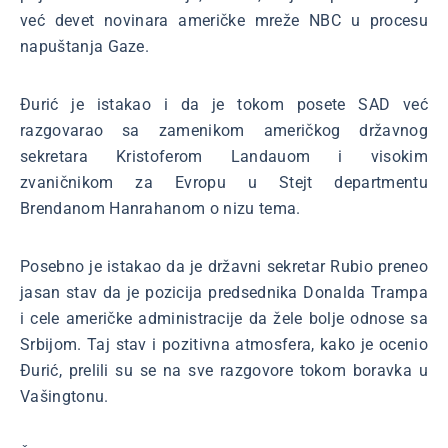
već devet novinara američke mreže NBC u procesu
napuštanja Gaze.
Đurić je istakao i da je tokom posete SAD već
razgovarao sa zamenikom američkog državnog
sekretara Kristoferom Landauom i visokim
zvaničnikom za Evropu u Stejt departmentu
Brendanom Hanrahanom o nizu tema.
Posebno je istakao da je državni sekretar Rubio preneo
jasan stav da je pozicija predsednika Donalda Trampa
i cele američke administracije da žele bolje odnose sa
Srbijom. Taj stav i pozitivna atmosfera, kako je ocenio
Đurić, prelili su se na sve razgovore tokom boravka u
Vašingtonu.