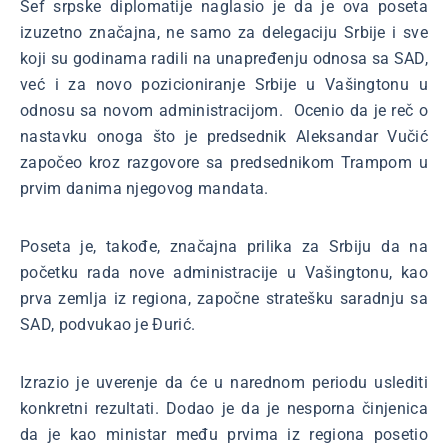
Šef srpske diplomatije naglasio je da je ova poseta
izuzetno značajna, ne samo za delegaciju Srbije i sve
koji su godinama radili na unapređenju odnosa sa SAD,
već i za novo pozicioniranje Srbije u Vašingtonu u
odnosu sa novom administracijom. Ocenio da je reč o
nastavku onoga što je predsednik Aleksandar Vučić
započeo kroz razgovore sa predsednikom Trampom u
prvim danima njegovog mandata.
Poseta je, takođe, značajna prilika za Srbiju da na
početku rada nove administracije u Vašingtonu, kao
prva zemlja iz regiona, započne stratešku saradnju sa
SAD, podvukao je Đurić.
Izrazio je uverenje da će u narednom periodu uslediti
konkretni rezultati. Dodao je da je nesporna činjenica
da je kao ministar među prvima iz regiona posetio