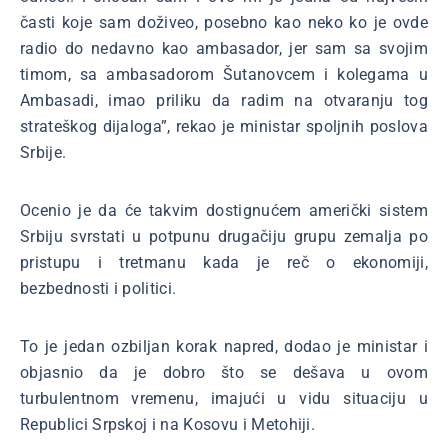
časti koje sam doživeo, posebno kao neko ko je ovde
radio do nedavno kao ambasador, jer sam sa svojim
timom, sa ambasadorom Šutanovcem i kolegama u
Ambasadi, imao priliku da radim na otvaranju tog
strateškog dijaloga”, rekao je ministar spoljnih poslova
Srbije.
Ocenio je da će takvim dostignućem američki sistem
Srbiju svrstati u potpunu drugačiju grupu zemalja po
pristupu i tretmanu kada je reč o ekonomiji,
bezbednosti i politici.
To je jedan ozbiljan korak napred, dodao je ministar i
objasnio da je dobro što se dešava u ovom
turbulentnom vremenu, imajući u vidu situaciju u
Republici Srpskoj i na Kosovu i Metohiji.