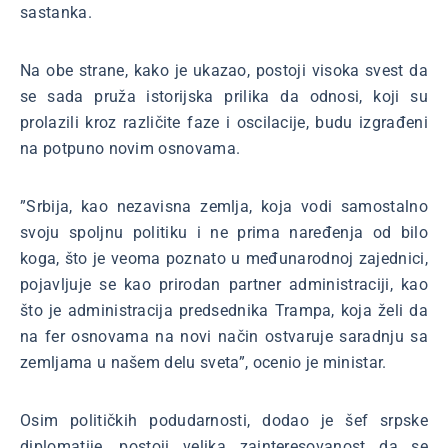
sastanka.
Na obe strane, kako je ukazao, postoji visoka svest da
se sada pruža istorijska prilika da odnosi, koji su
prolazili kroz različite faze i oscilacije, budu izgrađeni
na potpuno novim osnovama.
”Srbija, kao nezavisna zemlja, koja vodi samostalno
svoju spoljnu politiku i ne prima naređenja od bilo
koga, što je veoma poznato u međunarodnoj zajednici,
pojavljuje se kao prirodan partner administraciji, kao
što je administracija predsednika Trampa, koja želi da
na fer osnovama na novi način ostvaruje saradnju sa
zemljama u našem delu sveta”, ocenio je ministar.
Osim političkih podudarnosti, dodao je šef srpske
diplomatije, postoji velika zainteresovanost da se