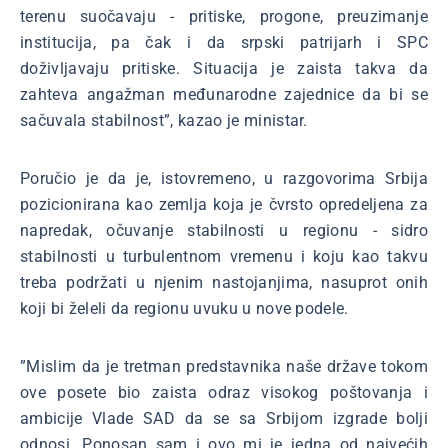
terenu suočavaju - pritiske, progone, preuzimanje
institucija, pa čak i da srpski patrijarh i SPC
doživljavaju pritiske. Situacija je zaista takva da
zahteva angažman međunarodne zajednice da bi se
sačuvala stabilnost”, kazao je ministar.
Poručio je da je, istovremeno, u razgovorima Srbija
pozicionirana kao zemlja koja je čvrsto opredeljena za
napredak, očuvanje stabilnosti u regionu - sidro
stabilnosti u turbulentnom vremenu i koju kao takvu
treba podržati u njenim nastojanjima, nasuprot onih
koji bi želeli da regionu uvuku u nove podele.
”Mislim da je tretman predstavnika naše države tokom
ove posete bio zaista odraz visokog poštovanja i
ambicije Vlade SAD da se sa Srbijom izgrade bolji
odnosi. Ponosan sam i ovo mi je jedna od najvećih