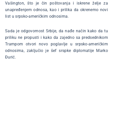
Vašington, što je čin poštovanja i iskrene želje za
unapređenjem odnosa, kao i prilika da okrenemo novi
list u srpsko-američkim odnosima.
Sada je odgovornost Srbije, da nađe način kako da tu
priliku ne propusti i kako da zajedno sa predsednikom
Trampom otvori novo poglavlje u srpsko-američkim
odnosima, zaključio je šef srspke diplomatije Marko
Đurić.