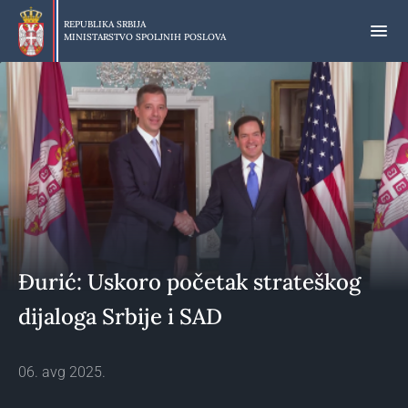
Preskoči
na
REPUBLIKA SRBIJA
MINISTARSTVO SPOLJNIH POSLOVA
glavni
deo
sadržaja
Đurić: Uskoro početak strateškog
dijaloga Srbije i SAD
06. avg 2025.