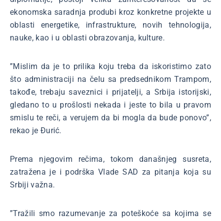
ekonomska saradnja produbi kroz konkretne projekte u
oblasti energetike, infrastrukture, novih tehnologija,
nauke, kao i u oblasti obrazovanja, kulture.
”Mislim da je to prilika koju treba da iskoristimo zato
što administraciji na čelu sa predsednikom Trampom,
takođe, trebaju saveznici i prijatelji, a Srbija istorijski,
gledano to u prošlosti nekada i jeste to bila u pravom
smislu te reči, a verujem da bi mogla da bude ponovo”,
rekao je Đurić.
Prema njegovim rečima, tokom današnjeg susreta,
zatražena je i podrška Vlade SAD za pitanja koja su
Srbiji važna.
”Tražili smo razumevanje za poteškoće sa kojima se