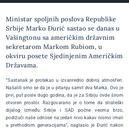
Ministar spoljnih poslova Republike
Srbije Marko Đurić sastao se danas u
Vašingtonu sa američkim državnim
sekretarom Markom Rubiom, u
okviru posete Sjedinjenim Američkim
Državama.
”Sastanak je protekao u izvanredno dobroj atmosferi.
Našalili smo se da je u pitanju samit dva Marka. Ovo je
prvi, put posle dugo godina, da je za Srbiju ovde širom
otvoren prostor. Razgovarano je o tome da strateški
dijalog između Srbije i SAD počne veoma brzo,
podižući naše odnose na jedan nivo kakav nismo imali
u prethodnim generacijama”, naglasio je Đurić nakon