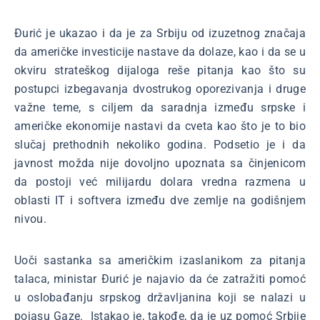
Đurić je ukazao i da je za Srbiju od izuzetnog značaja
da američke investicije nastave da dolaze, kao i da se u
okviru strateškog dijaloga reše pitanja kao što su
postupci izbegavanja dvostrukog oporezivanja i druge
važne teme, s ciljem da saradnja između srpske i
američke ekonomije nastavi da cveta kao što je to bio
slučaj prethodnih nekoliko godina. Podsetio je i da
javnost možda nije dovoljno upoznata sa činjenicom
da postoji već milijardu dolara vredna razmena u
oblasti IT i softvera između dve zemlje na godišnjem
nivou.
Uoči sastanka sa američkim izaslanikom za pitanja
talaca, ministar Đurić je najavio da će zatražiti pomoć
u oslobađanju srpskog državljanina koji se nalazi u
pojasu Gaze. Istakao je, takođe, da je uz pomoć Srbije