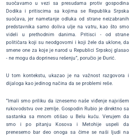
suočavamo u vezi sa presudama protiv gospodina
Dodika i pritiscima sa kojima se Republika Srpska
suočava, jer nametanje odluka od strane neizabranih
predstavnika samo doliva ulje na vatru, kao što smo
videli u prethodnim danima. Pritisci - od strane
političara koji su neodgovorni i koji žele da uklone, da
smene one za koje je narod u Republici Srpskoj glasao
- ne mogu da doprinesu rešenju”, poručio je Đurić.
U tom kontekstu, ukazao je na važnost razgovora i
dijaloga kao jedinog načina da se problemi reše.
”Imali smo priliku da iznesemo naše viđenje najvišem
rukovodstvu ove zemlje. Gospodin Rubio je direktno sa
sastanka sa mnom otišao u Belu kuću. Verujem da
smo i po pitanju Kosova i Metohije uspeli da
prenesemo bar deo onoga sa čime se naši ljudi na