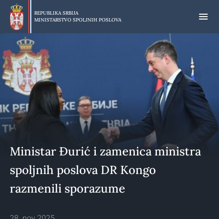
Preskoči
na
REPUBLIKA SRBIJA
MINISTARSTVO SPOLJNIH POSLOVA
glavni
deo
sadržaja
Ministar Đurić i zamenica ministra
spoljnih poslova DR Kongo
razmenili sporazume
28. nov 2025.