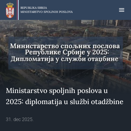
Preskoči
na
REPUBLIKA SRBIJA
MINISTARSTVO SPOLJNIH POSLOVA
glavni
deo
sadržaja
Ministarstvo spoljnih poslova u
2025: diplomatija u službi otadžbine
31. dec 2025.