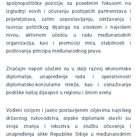
spoljnopolitičke pozicije, sa posebnim fokusom na
izgradnji novih i očuvanju postojećih partnerstava i
prijateljstava, zatim uspostavljanju, održavanju i
razvoju političkog dijaloga na visokom i najvišem
nivou, aktivnom učešću u radu međunarodnih
organizacija, kao i promociji mira, stabilnosti i
poštovanja principa međunarodnog prava.
Značajni napori uloženi su u dalji razvoj ekonomske
diplomatije, unapređenje rada i operativnosti
diplomatsko-konzularne mreže, kao i osnaživanje
podrške našoj dijaspori u regionu i širom sveta.
Vođeni vizijom i jasno postavljenim ciljevima najvišeg
državnog rukovodstva, srpske diplomate stavili su
svoja znanja i iskustva u službu očuvanja i
unapređenja slike Republike Srbije u međunarodnim