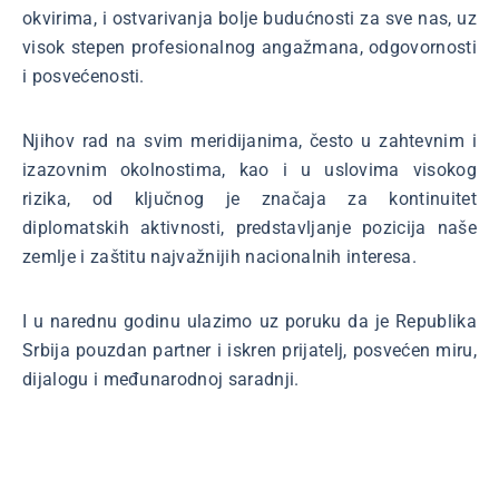
okvirima, i ostvarivanja bolje budućnosti za sve nas, uz
visok stepen profesionalnog angažmana, odgovornosti
i posvećenosti.
Njihov rad na svim meridijanima, često u zahtevnim i
izazovnim okolnostima, kao i u uslovima visokog
rizika, od ključnog je značaja za kontinuitet
diplomatskih aktivnosti, predstavljanje pozicija naše
zemlje i zaštitu najvažnijih nacionalnih interesa.
I u narednu godinu ulazimo uz poruku da je Republika
Srbija pouzdan partner i iskren prijatelj, posvećen miru,
dijalogu i međunarodnoj saradnji.