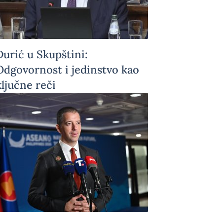
Đurić u Skupštini:
Odgovornost i jedinstvo kao
ključne reči