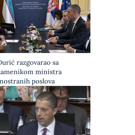
Đurić razgovarao sa
zamenikom ministra
inostranih poslova
Uzbekistana o daljem
unapređenju bilateralnih
odnosa