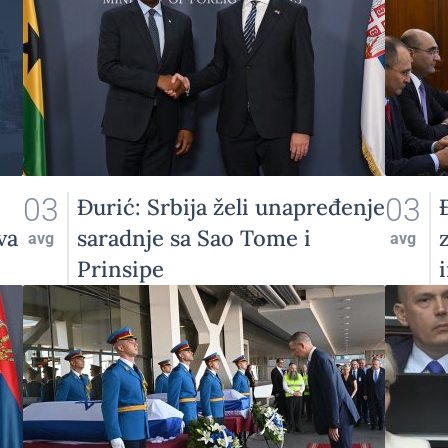
03
03
Đurić: Srbija želi unapređenje
va
saradnje sa Sao Tome i
avg
avg
Prinsipe