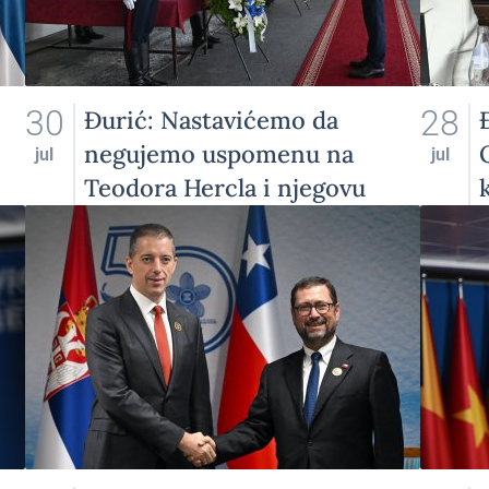
30
28
Đurić: Nastavićemo da
negujemo uspomenu na
jul
jul
Teodora Hercla i njegovu
porodicu