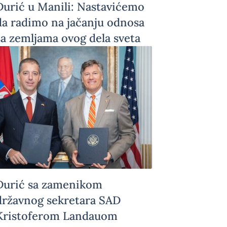
Đurić u Manili: Nastavićemo
da radimo na jačanju odnosa
sa zemljama ovog dela sveta
Đurić sa zamenikom
državnog sekretara SAD
Kristoferom Landauom