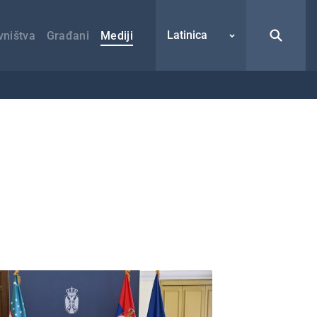
Latinica
vništva
Građani
Mediji