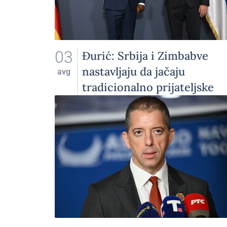
03
Đurić: Srbija i Zimbabve
nastavljaju da jačaju
avg
tradicionalno prijateljske
odnose