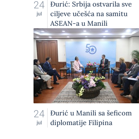
24
Đurić: Srbija ostvarila sve
ciljeve učešća na samitu
jul
ASEAN-a u Manili
24
Đurić u Manili sa šeficom
diplomatije Filipina
jul