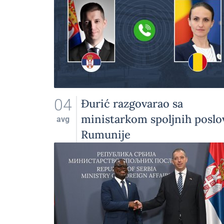
04
Đurić razgovarao sa
ministarkom spoljnih poslo
avg
Rumunije