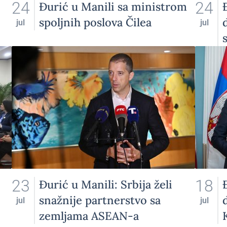
24
24
Đurić u Manili sa ministrom
spoljnih poslova Čilea
jul
jul
23
18
Đurić u Manili: Srbija želi
snažnije partnerstvo sa
jul
jul
zemljama ASEAN-a