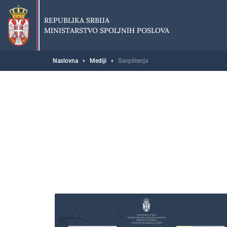
Preskoči
na
REPUBLIKA SRBIJA
glavni
MINISTARSTVO SPOLJNIH POSLOVA
deo
sadržaja
Breadcrumb
Naslovna
Mediji
Saopštenja