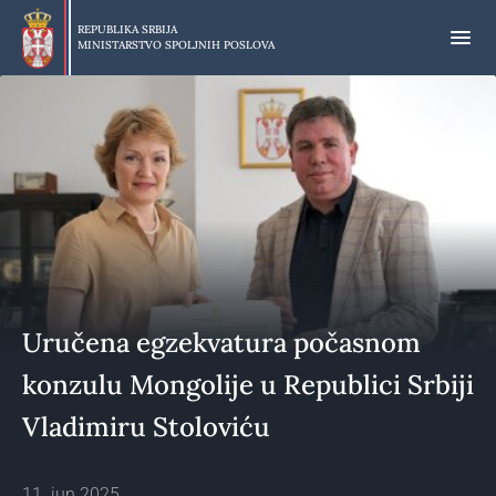
Preskoči
na
REPUBLIKA SRBIJA
MINISTARSTVO SPOLJNIH POSLOVA
glavni
deo
sadržaja
Uručena egzekvatura počasnom
konzulu Mongolije u Republici Srbiji
Vladimiru Stoloviću
11. jun 2025.