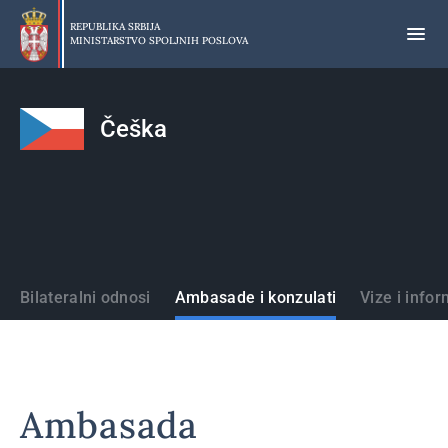
Preskoči
na
REPUBLIKA SRBIJA
MINISTARSTVO SPOLJNIH POSLOVA
glavni
deo
sadržaja
Češka
Države
Bilateralni odnosi
Ambasade i konzulati
Vize i infor
Ambasada