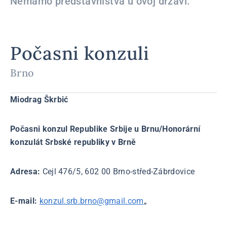
Nemamo predstavništva u ovoj državi.
Počasni konzuli
Brno
Miodrag Škrbić
Počasni konzul Republike Srbije u Brnu/Honorární
konzulát Srbské republiky v Brně
Adresa:
Cejl 476/5, 602 00 Brno-střed-Zábrdovice
E-mail:
konzul.srb.brno@gmail.com
„