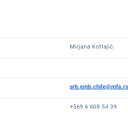
Mirjana Kotlajić
srb.emb.chile@mfa.r
+569 6 608 54 39