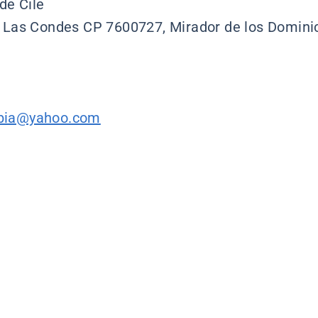
de Čile
, Las Condes CP 7600727, Mirador de los Domini
rbia@yahoo.com