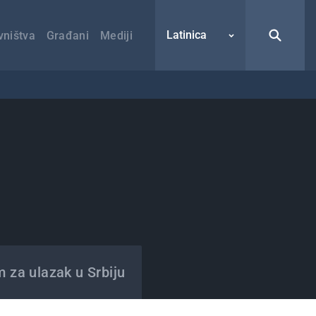
Latinica
vništva
Građani
Mediji
m za ulazak u Srbiju