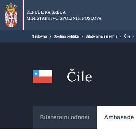
Preskoči
na
REPUBLIKA SRBIJA
glavni
MINISTARSTVO SPOLJNIH POSLOVA
deo
sadržaja
Breadcrumb
Naslovna
Spoljna politika
Bilateralna saradnja
Čile
Čile
Države
Bilateralni odnosi
Ambasade i