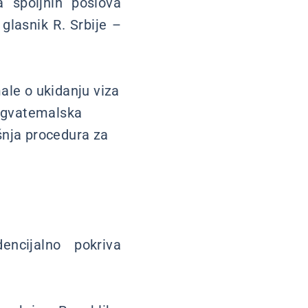
a spoljnih poslova
glasnik R. Srbije –
le o ukidanju viza
 (gvatemalska
šnja procedura za
encijalno pokriva