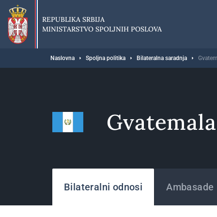
Preskoči
na
REPUBLIKA SRBIJA
glavni
MINISTARSTVO SPOLJNIH POSLOVA
deo
sadržaja
Breadcrumb
Naslovna
Spoljna politika
Bilateralna saradnja
Gvatem
Gvatemala
Države
Bilateralni odnosi
Ambasade i