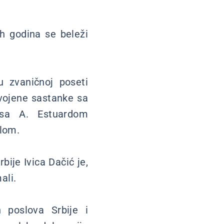
jih godina se beleži
u zvaničnoj poseti
vojene sastanke sa
esa A. Estuardom
ilom.
bije Ivica Dačić je,
ali.
h poslova Srbije i