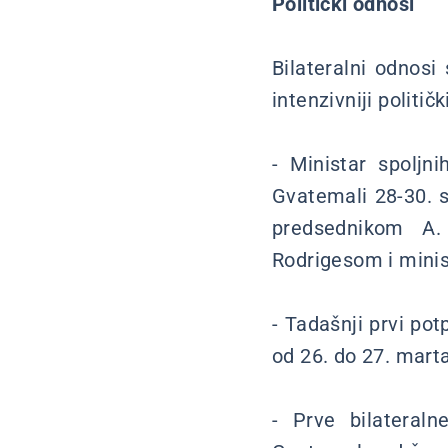
Politički odnosi
Bilateralni odnosi 
intenzivniji političk
- Ministar spoljn
Gvatemali 28-30. 
predsednikom A.
Rodrigesom i minis
- Tadašnji prvi pot
od 26. do 27. marta
- Prve bilateraln