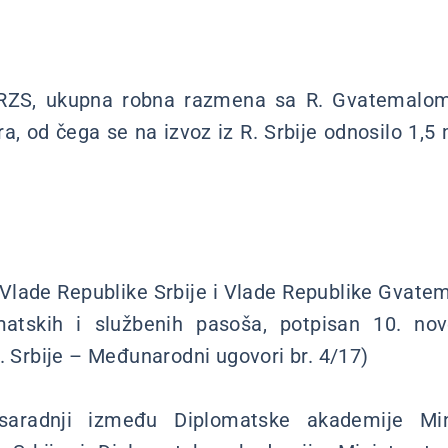
ZS, ukupna robna razmena sa R. Gvatemalom 
vra, od čega se na izvoz iz R. Srbije odnosilo 1,5 
ade Republike Srbije i Vlade Republike Gvatem
matskih i službenih pasoša, potpisan 10. no
. Srbije – Međunarodni ugovori br. 4/17)
radnji između Diplomatske akademije Minis