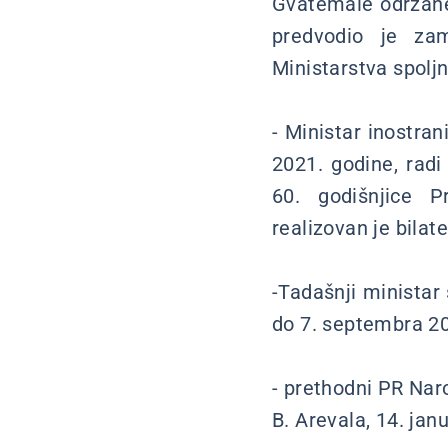
Gvatemale održane
predvodio je za
Ministarstva spoljn
- Ministar inostra
2021. godine, ra
60. godišnjice P
realizovan je bilat
-Tadašnji ministar
do 7. septembra 201
- prethodni PR Naro
B. Arevala, 14. jan