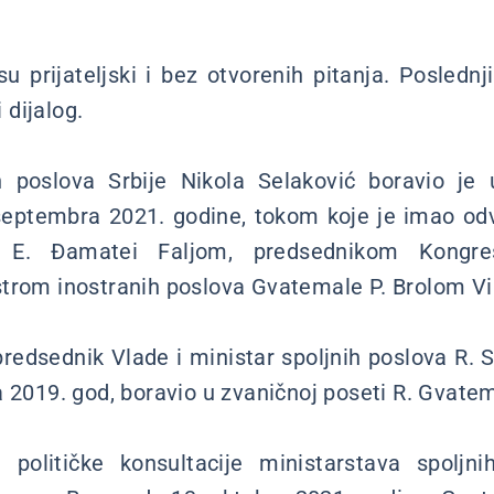
su prijateljski i bez otvorenih pitanja. Posledn
i dijalog.
ih poslova Srbije Nikola Selaković boravio je 
septembra 2021. godine, tokom koje je imao od
 E. Đamatei Faljom, predsednikom Kongr
trom inostranih poslova Gvatemale P. Brolom V
predsednik Vlade i ministar spoljnih poslova R. Sr
 2019. god, boravio u zvaničnoj poseti R. Gvatem
e političke konsultacije ministarstava spoljni