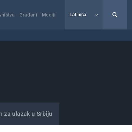
Latinica
vništva
Građani
Mediji
m za ulazak u Srbiju