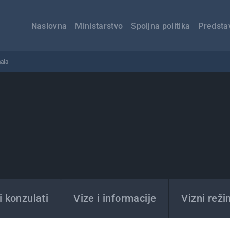
Главна
навигација
Naslovna
Ministarstvo
Spoljna politika
Predsta
ala
 konzulati
Vize i informacije
Vizni reži