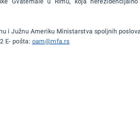
ke Gvatemale u Rimu, koja nerezidencijalno 
nu i Južnu Ameriku Ministarstva spoljnih poslova
2 E- pošta:
oam@mfa.rs