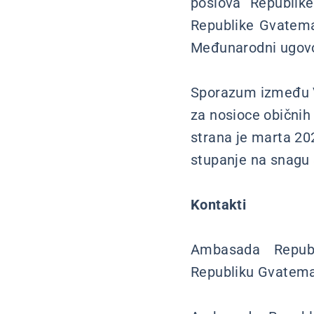
poslova Republike
Republike Gvatemal
Međunarodni ugovor
Sporazum između Vl
za nosioce obični
strana je marta 20
stupanje na snagu
Kontakti
Ambasada Republi
Republiku Gvatem