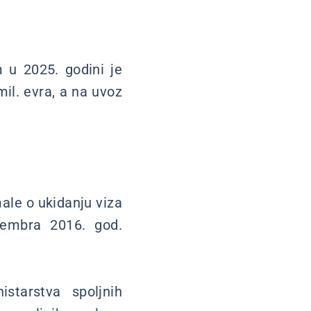
u 2025. godini je
mil. evra, a na uvoz
ale o ukidanju viza
vembra 2016. god.
tarstva spoljnih