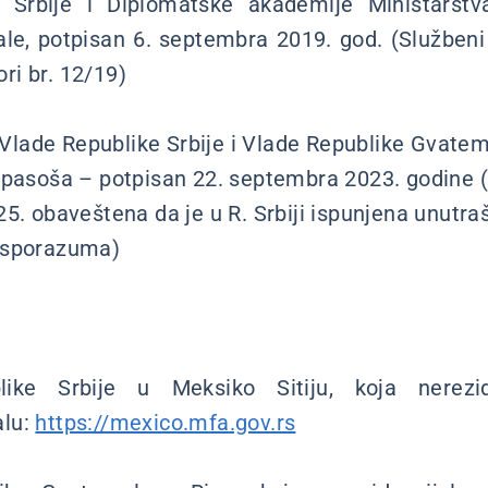
 Srbije i Diplomatske akademije Ministarstv
e, potpisan 6. septembra 2019. god. (Službeni 
i br. 12/19)
ade Republike Srbije i Vlade Republike Gvatema
h pasoša – potpisan 22. septembra 2023. godine
25. obaveštena da je u R. Srbiji ispunjena unutra
 sporazuma)
ke Srbije u Meksiko Sitiju, koja nerezid
alu:
https://mexico.mfa.gov.rs