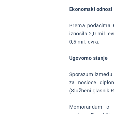
Ekonomski odnosi
Prema podacima R
iznosila 2,0 mil. e
0,5 mil. evra.
Ugovorno stanje
Sporazum između Vl
za nosioce diplo
(Službeni glasnik R
Memorandum o sa