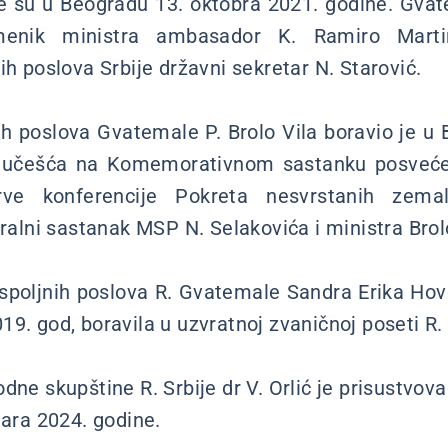
 su u Beogradu 13. oktobra 2021. godine. Gvat
menik ministra ambasador K. Ramiro Martin
ih poslova Srbije državni sekretar N. Starović.
nih poslova Gvatemale P. Brolo Vila boravio je u
di učešća na Komemorativnom sastanku posveć
rve konferencije Pokreta nesvrstanih zema
eralni sastanak MSP N. Selakovića i ministra Brol
 spoljnih poslova R. Gvatemale Sandra Erika Hove
9. god, boravila u uzvratnoj zvaničnoj poseti R. S
dne skupštine R. Srbije dr V. Orlić je prisustvov
uara 2024. godine.