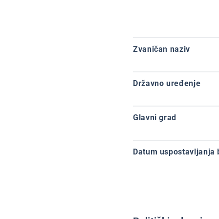
Zvaničan naziv
Državno uređenje
Glavni grad
Datum uspostavljanja 