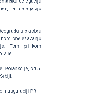
emalsku delegaciju
es, a delegaciju
 Beogradu u oktobru
enom obeležavanju
lja. Tom prilikom
o Vile.
l Polanko je, od 5.
rbiji.
ao inauguraciji PR