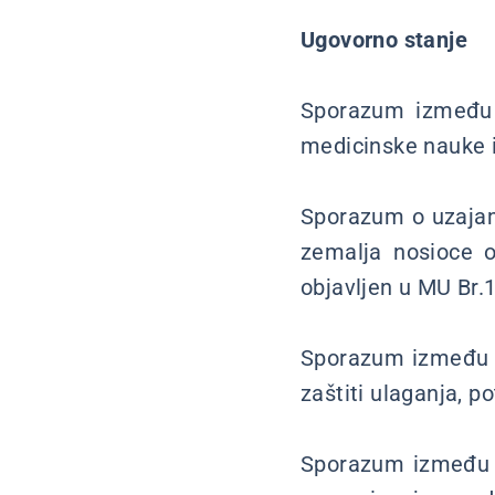
Ugovorno stanje
Sporazum između 
medicinske nauke i
Sporazum o uzajam
zemalja nosioce o
objavljen u MU Br.
Sporazum između 
zaštiti ulaganja, p
Sporazum između 