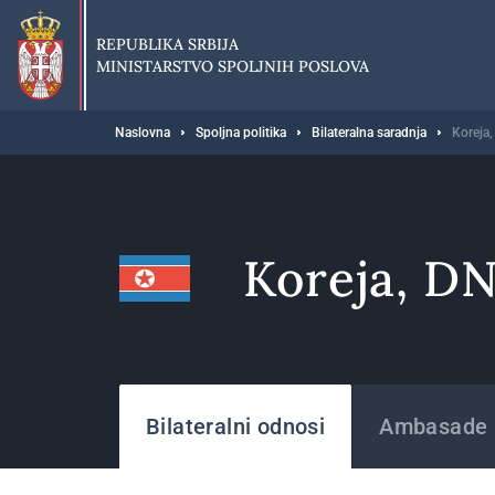
Preskoči
na
REPUBLIKA SRBIJA
glavni
MINISTARSTVO SPOLJNIH POSLOVA
deo
sadržaja
Breadcrumb
Naslovna
Spoljna politika
Bilateralna saradnja
Koreja
Koreja, D
Države
Bilateralni odnosi
Ambasade i