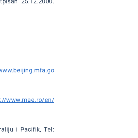
pisan 25.12.2000.
/www.beijing.mfa.go
s://www.mae.ro/en/
liju i Pacifik, Tel: