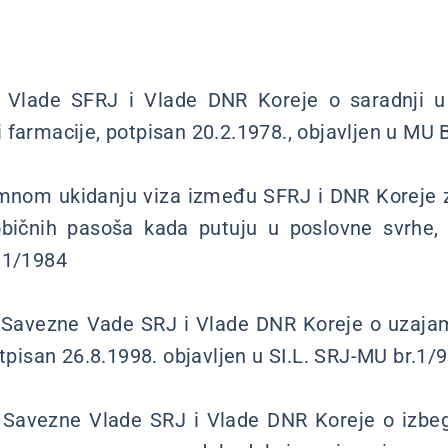
Vlade SFRJ i Vlade DNR Koreje o saradnji u o
 farmacije, potpisan 20.2.1978., objavljen u MU 
nom ukidanju viza između SFRJ i DNR Koreje z
bičnih pasoša kada putuju u poslovne svrhe, 
11/1984
Savezne Vade SRJ i Vlade DNR Koreje o uzajam
otpisan 26.8.1998. objavljen u SI.L. SRJ-MU br.1/
Savezne Vlade SRJ i Vlade DNR Koreje o izbeg