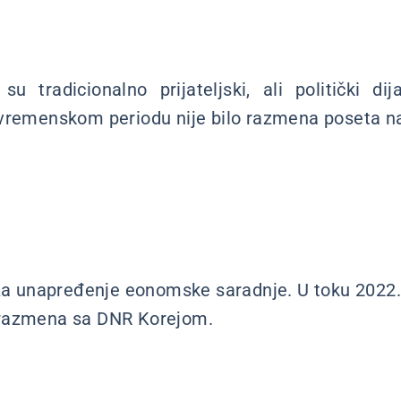
 su tradicionalno prijateljski, ali politički di
 vremenskom periodu nije bilo razmena poseta n
 za unapređenje eonomske saradnje. U toku 2022.
razmena sa DNR Korejom.