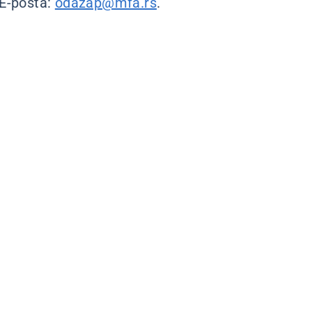
 E-pošta:
odazap@mfa.rs
.