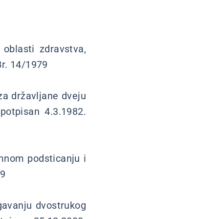
blasti zdravstva,
Br. 14/1979
a državljane dveju
potpisan 4.3.1982.
nom podsticanju i
99
avanju dvostrukog