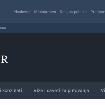
Главна
навигација
Naslovna
Ministarstvo
Spoljna politika
Predsta
, DNR
NR
 konzulati
Vize i saveti za putovanja
Vi