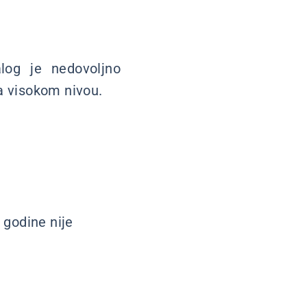
jalog je nedovoljno
a visokom nivou.
 godine nije