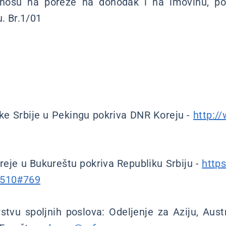
dnosu na poreze na dohodak i na imovinu, pot
u. Br.1/01
e Srbije u Pekingu pokriva DNR Koreju -
http:/
je u Bukureštu pokriva Republiku Srbiju -
http
3510#769
tvu spoljnih poslova: Odeljenje za Aziju, Austra