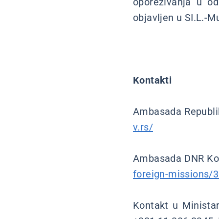
oporezivanja u o
objavljen u SI.L.-M
Kontakti
Ambasada Republik
v.rs/
Ambasada DNR Kore
foreign-missions/
Kontakt u Ministars