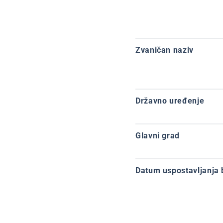
Zvaničan naziv
Državno uređenje
Glavni grad
Datum uspostavljanja 