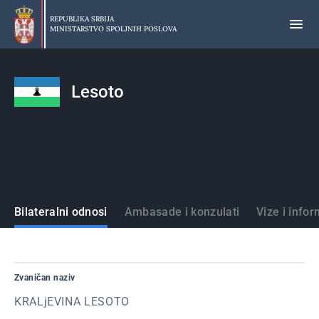
Preskoči
na
REPUBLIKA SRBIJA
MINISTARSTVO SPOLJNIH POSLOVA
glavni
deo
sadržaja
Lesoto
Države
Bilateralni odnosi
Ambasade i konzulati
Vize i infor
Zvaničan naziv
KRALjEVINA LESOTO