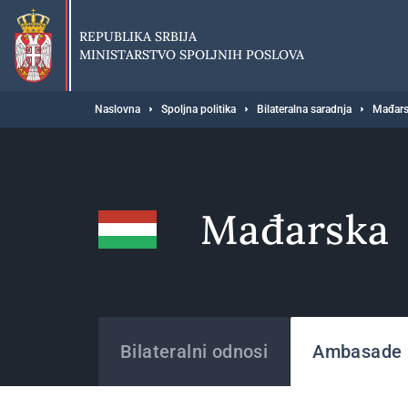
Preskoči
na
REPUBLIKA SRBIJA
glavni
MINISTARSTVO SPOLJNIH POSLOVA
deo
sadržaja
Breadcrumb
Naslovna
Spoljna politika
Bilateralna saradnja
Mađars
Mađarska
Države
Bilateralni odnosi
Ambasade i