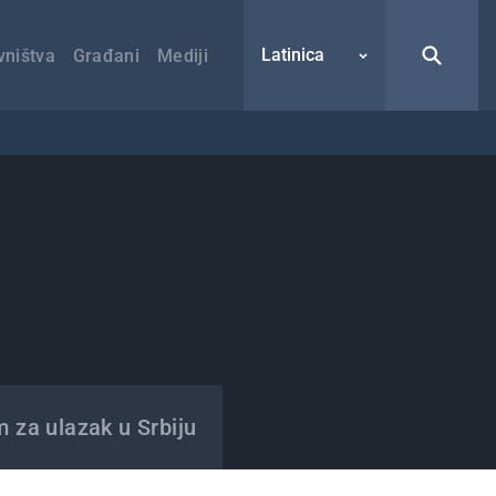
Latinica
vništva
Građani
Mediji
m za ulazak u Srbiju