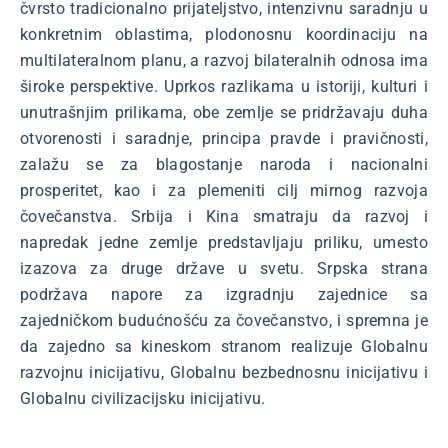
čvrsto tradicionalno prijateljstvo, intenzivnu saradnju u
konkretnim oblastima, plodonosnu koordinaciju na
multilateralnom planu, a razvoj bilateralnih odnosa ima
široke perspektive. Uprkos razlikama u istoriji, kulturi i
unutrašnjim prilikama, obe zemlje se pridržavaju duha
otvorenosti i saradnje, principa pravde i pravičnosti,
zalažu se za blagostanje naroda i nacionalni
prosperitet, kao i za plemeniti cilj mirnog razvoja
čovečanstva. Srbija i Kina smatraju da razvoj i
napredak jedne zemlje predstavljaju priliku, umesto
izazova za druge države u svetu. Srpska strana
podržava napore za izgradnju zajednice sa
zajedničkom budućnošću za čovečanstvo, i spremna je
da zajedno sa kineskom stranom realizuje Globalnu
razvojnu inicijativu, Globalnu bezbednosnu inicijativu i
Globalnu civilizacijsku inicijativu.