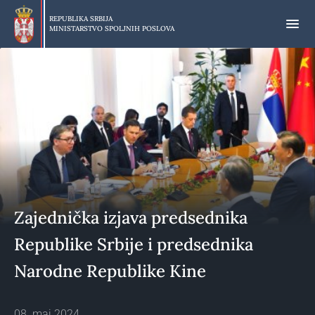
Preskoči
na
REPUBLIKA SRBIJA
MINISTARSTVO SPOLJNIH POSLOVA
glavni
deo
sadržaja
Zajednička izjava predsednika
Republike Srbije i predsednika
Narodne Republike Kine
08. maj 2024.