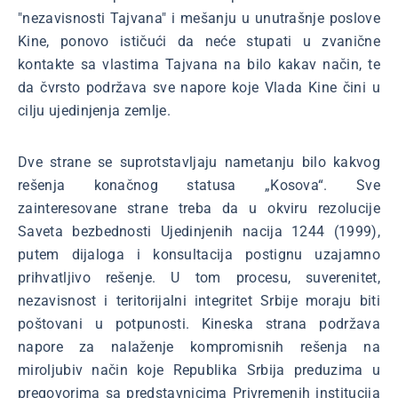
"nezavisnosti Tajvana" i mešanju u unutrašnje poslove
Kine, ponovo ističući da neće stupati u zvanične
kontakte sa vlastima Tajvana na bilo kakav način, te
da čvrsto podržava sve napore koje Vlada Kine čini u
cilju ujedinjenja zemlje.
Dve strane se suprotstavljaju nametanju bilo kakvog
rešenja konačnog statusa „Kosova“. Sve
zainteresovane strane treba da u okviru rezolucije
Saveta bezbednosti Ujedinjenih nacija 1244 (1999),
putem dijaloga i konsultacija postignu uzajamno
prihvatljivo rešenje. U tom procesu, suverenitet,
nezavisnost i teritorijalni integritet Srbije moraju biti
poštovani u potpunosti. Kineska strana podržava
napore za nalaženje kompromisnih rešenja na
miroljubiv način koje Republika Srbija preduzima u
pregovorima sa predstavnicima Privremenih institucija