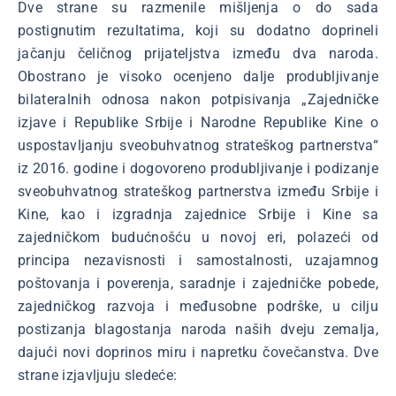
Dve strane su razmenile mišljenja o do sada
postignutim rezultatima, koji su dodatno doprineli
jačanju čeličnog prijateljstva između dva naroda.
Obostrano je visoko ocenjeno dalje produbljivanje
bilateralnih odnosa nakon potpisivanja „Zajedničke
izjave i Republike Srbije i Narodne Republike Kine o
uspostavljanju sveobuhvatnog strateškog partnerstva“
iz 2016. godine i dogovoreno produbljivanje i podizanje
sveobuhvatnog strateškog partnerstva između Srbije i
Kine, kao i izgradnja zajednice Srbije i Kine sa
zajedničkom budućnošću u novoj eri, polazeći od
principa nezavisnosti i samostalnosti, uzajamnog
poštovanja i poverenja, saradnje i zajedničke pobede,
zajedničkog razvoja i međusobne podrške, u cilju
postizanja blagostanja naroda naših dveju zemalja,
dajući novi doprinos miru i napretku čovečanstva. Dve
strane izjavljuju sledeće: