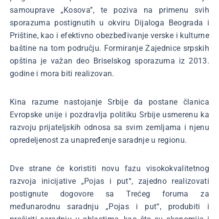
samouprave „Kosova”, te poziva na primenu svih
sporazuma postignutih u okviru Dijaloga Beograda i
Prištine, kao i efektivno obezbeđivanje verske i kulturne
baštine na tom području. Formiranje Zajednice srpskih
opština je važan deo Briselskog sporazuma iz 2013.
godine i mora biti realizovan.
Kina razume nastojanje Srbije da postane članica
Evropske unije i pozdravlja politiku Srbije usmerenu ka
razvoju prijateljskih odnosa sa svim zemljama i njenu
opredeljenost za unapređenje saradnje u regionu.
Dve strane će koristiti novu fazu visokokvalitetnog
razvoja inicijative „Pojas i put“, zajedno realizovati
postignute dogovore sa Trećeg foruma za
međunarodnu saradnju „Pojas i put“, produbiti i