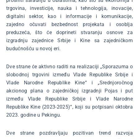
proširiti saradnju u oblastima, kao što su ekonomija i
trgovina, investicije, nauka i tehnologija, inovacije,
digitalni sektor, kao i informacije i komunikacije,
zajedno očuvati bezbednost projekata i osoblja
preduzeća, što će doprineti stvaranju osnove za
izgradnju zajednice Srbije i Kine sa zajedničkom
budućnošću u novoj eri.
Dve strane će aktivno raditi na realizaciji „Sporazuma o
slobodnoj trgovini između Vlade Republike Srbije i
Vlade Narodne Republike Kine“ i „Srednjoročnog
akcionog plana o zajedničkoj izgradnji Pojas i put
između Vlade Republike Srbije i Vlade Narodne
Republike Kine (2023-2025)“, koji su potpisani oktobra
2023. godine u Pekingu.
Dve strane pozdravljaju pozitivan trend razvoja