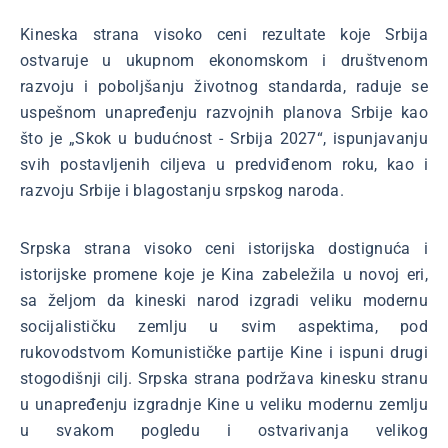
Kineska strana visoko ceni rezultate koje Srbija
ostvaruje u ukupnom ekonomskom i društvenom
razvoju i poboljšanju životnog standarda, raduje se
uspešnom unapređenju razvojnih planova Srbije kao
što je „Skok u budućnost - Srbija 2027“, ispunjavanju
svih postavljenih ciljeva u predviđenom roku, kao i
razvoju Srbije i blagostanju srpskog naroda.
Srpska strana visoko ceni istorijska dostignuća i
istorijske promene koje je Kina zabeležila u novoj eri,
sa željom da kineski narod izgradi veliku modernu
socijalističku zemlju u svim aspektima, pod
rukovodstvom Komunističke partije Kine i ispuni drugi
stogodišnji cilj. Srpska strana podržava kinesku stranu
u unapređenju izgradnje Kine u veliku modernu zemlju
u svakom pogledu i ostvarivanja velikog