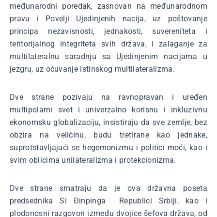
međunarodni poredak, zasnovan na međunarodnom
pravu i Povelji Ujedinjenih nacija, uz poštovanje
principa nezavisnosti, jednakosti, suvereniteta i
teritorijalnog integriteta svih država, i zalaganje za
multilateralnu saradnju sa Ujedinjenim nacijama u
jezgru, uz očuvanje istinskog multilateralizma.
Dve strane pozivaju na ravnopravan i uređen
multipolarni svet i univerzalno korisnu i inkluzivnu
ekonomsku globalizaciju, insistiraju da sve zemlje, bez
obzira na veličinu, budu tretirane kao jednake,
suprotstavljajući se hegemonizmu i politici moći, kao i
svim oblicima unilateralizma i protekcionizma.
Dve strane smatraju da je ova državna poseta
predsednika Si Đinpinga Republici Srbiji, kao i
plodonosni razgovori između dvojice šefova država, od