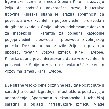
trgovinske razmene između Srbije i Kine i izražavaju
želju da podstiču uravnotežen razvoj bilateralne
trgovine. Kineska strana je izrazila spremnost da
povećava uvoz kvalitetnih poljoprivrednih proizvoda i
drugih proizvoda iz Srbije i ubrza odobravanje dozvola
za inspekciju i karantin za posebne kategorije
poljoprivrednih proizvoda i proizvoda životinjskog
porekla. Dve strane su izrazile želju da povećaju
upotrebu teretnih vozova između Kine i Evrope.
Kineska strana je zainteresovana da se više kvalitetnih
proizvoda iz Srbije prevozi na kinesko tržište teretnim
vozovima između Kine i Evrope.
Dve strane visoko cene pozitivne rezultate postignute u
saradnji u oblasti izgradnje infrastrukture, pozdravljaju
unapređenje „Sporazuma o ekonomskoj i tehničkoj
saradnji u oblasti infrastrukture između Vlade