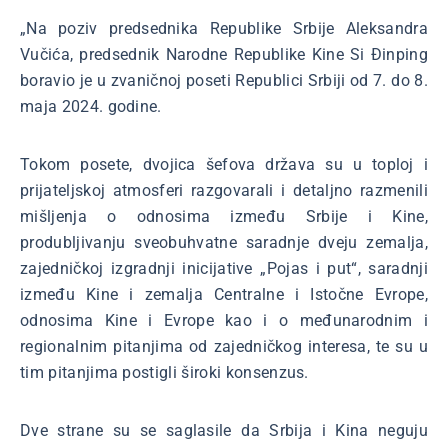
„Na poziv predsednika Republike Srbije Aleksandra
Vučića, predsednik Narodne Republike Kine Si Đinping
boravio je u zvaničnoj poseti Republici Srbiji od 7. do 8.
maja 2024. godine.
Tokom posete, dvojica šefova država su u toploj i
prijateljskoj atmosferi razgovarali i detaljno razmenili
mišljenja o odnosima između Srbije i Kine,
produbljivanju sveobuhvatne saradnje dveju zemalja,
zajedničkoj izgradnji inicijative „Pojas i put“, saradnji
između Kine i zemalja Centralne i Istočne Evrope,
odnosima Kine i Evrope kao i o međunarodnim i
regionalnim pitanjima od zajedničkog interesa, te su u
tim pitanjima postigli široki konsenzus.
Dve strane su se saglasile da Srbija i Kina neguju