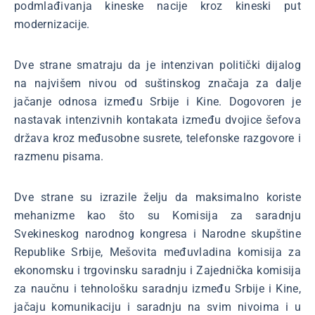
podmlađivanja kineske nacije kroz kineski put
modernizacije.
Dve strane smatraju da je intenzivan politički dijalog
na najvišem nivou od suštinskog značaja za dalje
jačanje odnosa između Srbije i Kine. Dogovoren je
nastavak intenzivnih kontakata između dvojice šefova
država kroz međusobne susrete, telefonske razgovore i
razmenu pisama.
Dve strane su izrazile želju da maksimalno koriste
mehanizme kao što su Komisija za saradnju
Svekineskog narodnog kongresa i Narodne skupštine
Republike Srbije, Mešovita međuvladina komisija za
ekonomsku i trgovinsku saradnju i Zajednička komisija
za naučnu i tehnološku saradnju između Srbije i Kine,
jačaju komunikaciju i saradnju na svim nivoima i u