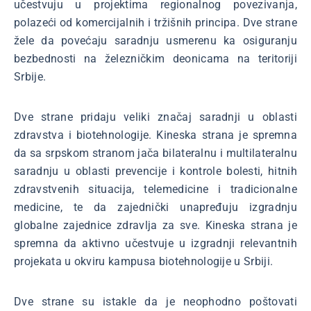
učestvuju u projektima regionalnog povezivanja,
polazeći od komercijalnih i tržišnih principa. Dve strane
žele da povećaju saradnju usmerenu ka osiguranju
bezbednosti na železničkim deonicama na teritoriji
Srbije.
Dve strane pridaju veliki značaj saradnji u oblasti
zdravstva i biotehnologije. Kineska strana je spremna
da sa srpskom stranom jača bilateralnu i multilateralnu
saradnju u oblasti prevencije i kontrole bolesti, hitnih
zdravstvenih situacija, telemedicine i tradicionalne
medicine, te da zajednički unapređuju izgradnju
globalne zajednice zdravlja za sve. Kineska strana je
spremna da aktivno učestvuje u izgradnji relevantnih
projekata u okviru kampusa biotehnologije u Srbiji.
Dve strane su istakle da je neophodno poštovati