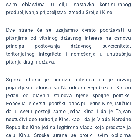
svim oblastima, u cilju nastavka kontinuiranog
produbljivanja prijateljstva između Srbije i Kine.
Dve strane će se uzajamno čvrsto podržavati u
pitanjima od vitalnog državnog interesa na osnovu
principa poštovanja državnog suvereniteta,
teritorijalnog integriteta i nemešanja u unutrašnja
pitanja drugih država.
Srpska strana je ponovo potvrdila da je razvoj
prijateljskih odnosa sa Narodnom Republikom Kinom
jedan od glavnih stubova njene spoljne politike.
Ponovila je čvrstu podršku principu jedne Kine, ističući
da u svetu postoji samo jedna Kina i da je Tajvan
neotuđivi deo teritorije Kine, kao i da je Vlada Narodne
Republike Kine jedina legitimna vlada koja predstavlja
celu Kinu. Srpska strana se protivi svim oblicima