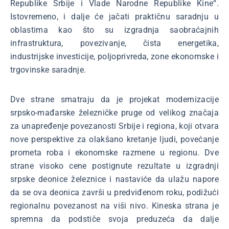
Republike Srbije i Vlade Narodne Republike Kine“.
Istovremeno, i dalje će jačati praktičnu saradnju u
oblastima kao što su izgradnja saobraćajnih
infrastruktura, povezivanje, čista energetika,
industrijske investicije, poljoprivreda, zone ekonomske i
trgovinske saradnje.
Dve strane smatraju da je projekat modernizacije
srpsko-mađarske železničke pruge od velikog značaja
za unapređenje povezanosti Srbije i regiona, koji otvara
nove perspektive za olakšano kretanje ljudi, povećanje
prometa roba i ekonomske razmene u regionu. Dve
strane visoko cene postignute rezultate u izgradnji
srpske deonice železnice i nastaviće da ulažu napore
da se ova deonica završi u predviđenom roku, podižući
regionalnu povezanost na viši nivo. Kineska strana je
spremna da podstiče svoja preduzeća da dalje