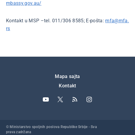
mbassy.gov.au/
Kontakt u MSP –tel. 011/306 8585; E-pošta:
mfa@mfa.
rs
Подножје
Mapa sajta
Kontakt
© Ministarstvo spoljnih poslova Republike Srbije - Sva
prava zadržana