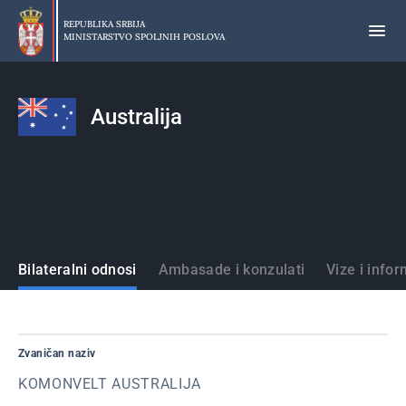
Preskoči
na
REPUBLIKA SRBIJA
MINISTARSTVO SPOLJNIH POSLOVA
glavni
deo
sadržaja
Australija
Države
Bilateralni odnosi
Ambasade i konzulati
Vize i infor
Zvaničan naziv
KOMONVELT AUSTRALIJA