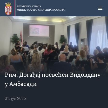
Прескочи
на
РЕПУБЛИКА СРБИЈА
МИНИСТАРСТВО СПОЉНИХ ПОСЛОВА
главни
део
садржаја
Рим: Догађај посвећен Видовдану
у Амбасади
01. јул 2026.