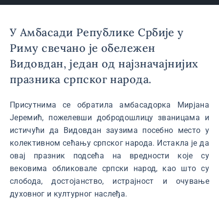
У Амбасади Републике Србије у
Риму свечано је обележен
Видовдан, један од најзначајнијих
празника српског народа.
Присутнима се обратила амбасадорка Мирјана
Јеремић, пожелевши добродошлицу званицама и
истичући да Видовдан заузима посебно место у
колективном сећању српског народа. Истакла је да
овај празник подсећа на вредности које су
вековима обликовале српски народ, као што су
слобода, достојанство, истрајност и очување
духовног и културног наслеђа.