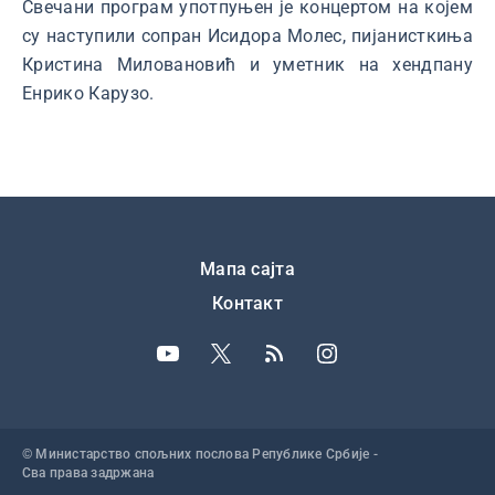
Свечани програм употпуњен је концертом на којем
су наступили сопран Исидора Молес, пијанисткиња
Кристина Миловановић и уметник на хендпану
Енрико Карузо.
Подножје
Мапа сајта
Контакт
© Министарство спољних послова Републике Србије -
Сва права задржана