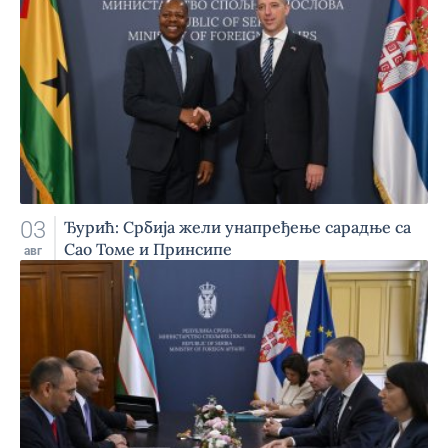
03
Ђурић: Србија жели унапређење сарадње са
Сао Томе и Принсипе
авг