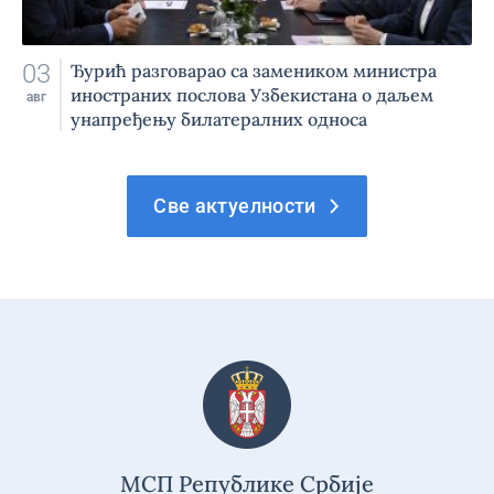
03
Ђурић разговарао са замеником министра
иностраних послова Узбекистана о даљем
авг
унапређењу билатералних односа
Све актуелности
МСП Републике Србије