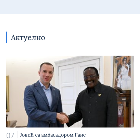
Актуелно
07
Јовић са амбасадором Гане