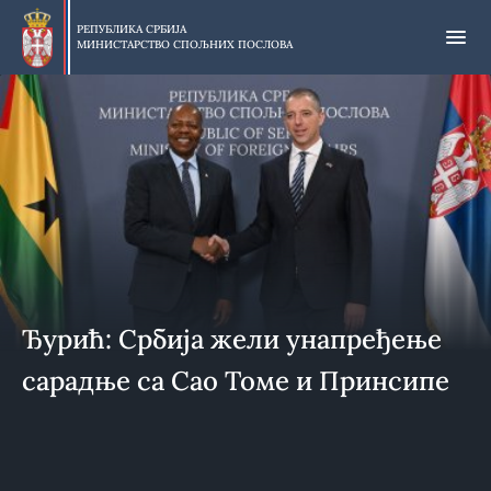
Прескочи
на
РЕПУБЛИКА СРБИЈА
МИНИСТАРСТВО СПОЉНИХ ПОСЛОВА
главни
део
садржаја
Ђурић: Србија жели унапређење
сарадње са Сао Томе и Принсипе