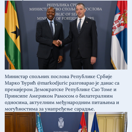
Министар спољних послова Републике Србије
Марко Ђурић @markodjuric разговарао је данас са
премијером Демократске Републике Сао Томе и
Принсипе Америком Рамосом о билатералним
односима, актуелним међународним питањима и
могућностима за унапређење сарадње.