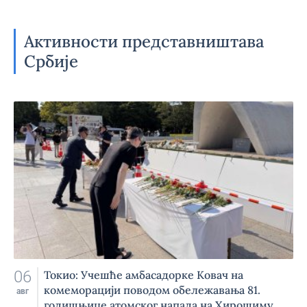
Активности представништава
Србије
06
Токио: Учешће амбасадорке Ковач на
комеморацији поводом обележавања 81.
авг
годишњице атомског напада на Хирошиму