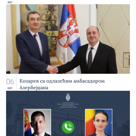
авг
06
Козарев са одлазећим амбасадором
Азербејџана
авг