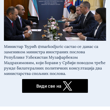
Министар Ђурић @markodjuric састао се данас са
замеником министра иностраних послова
Републике Узбекистан Музафарбеком
Мадрахимовим, који борави у Србији поводом треће
рунде билатералних политичких консултација два
министарства спољних послова.
Види све на