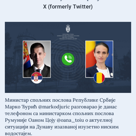
X (formerly Twitter)
Министар спољних послова Републике Србије
Марко Ђурић @markodjuric разговарао је данас
телефоном са министарком спољних послова
Румуније Оаном Цоју @oana_toiu о актуелној
ситуацији на Дунаву изазваној изузетно ниским
водостајем.