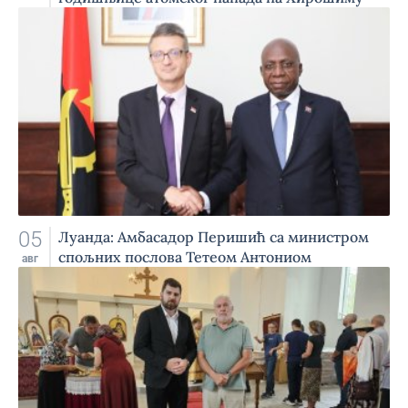
05
Луанда: Амбасадор Перишић са министром
спољних послова Тетеом Антониом
авг