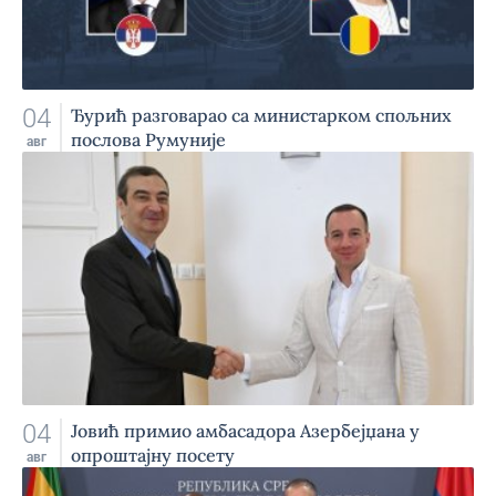
04
Ђурић разговарао са министарком спољних
послова Румуније
авг
04
Jовић примио амбасадора Азербејџана у
опроштајну посету
авг