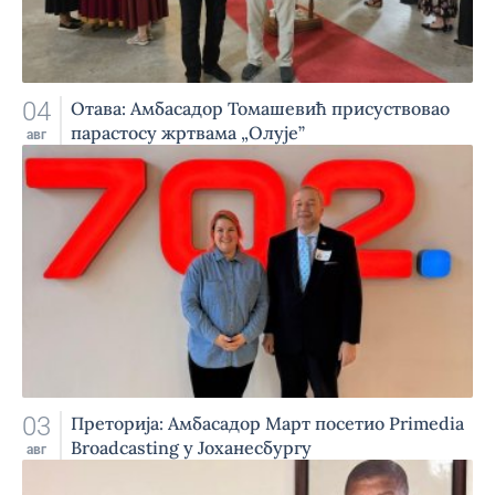
04
Отава: Амбасадор Томашевић присуствовао
парастосу жртвама „Олује”
авг
03
Преторија: Амбасадор Март посетио Primedia
Broadcasting у Јоханесбургу
авг