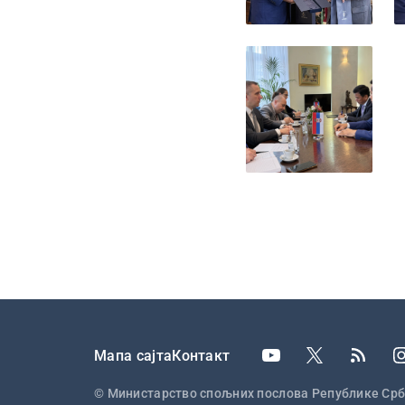
Подножје
Мапа сајта
Контакт
© Министарство спољних послова Републике Срб