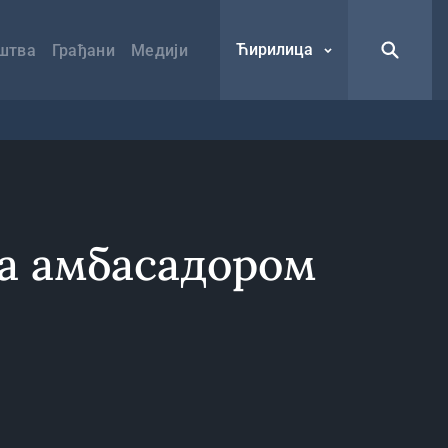
Ћирилица
штва
Грађани
Медији
са амбасадором