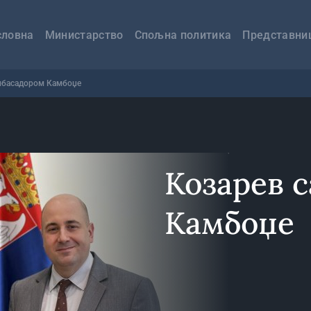
авна
вигација
словна
Министарство
Спољна политика
Представни
мбасадором Камбоџе
Козарев 
Камбоџе