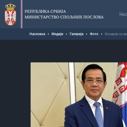
Прескочи
Гл
на
на
РЕПУБЛИКА СРБИЈА
главни
На
МИНИСТАРСТВО СПОЉНИХ ПОСЛОВА
део
садржаја
Мрвице
Насловна
Медији
Галерија
Фото
Козарев са а