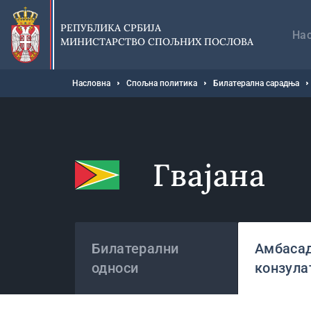
Прескочи
Гл
на
на
РЕПУБЛИКА СРБИЈА
главни
На
МИНИСТАРСТВО СПОЉНИХ ПОСЛОВА
део
садржаја
Мрвице
Насловна
Спољна политика
Билатерална сарадња
Гвајана
Државе
Билатерални
Амбасад
односи
конзула