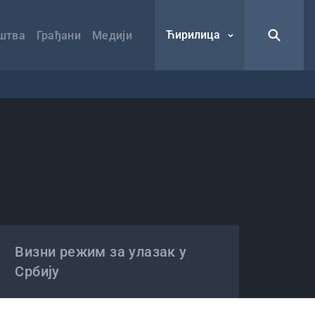
Ћирилица
штва
Грађани
Медији
Визни режим за улазак у
Србију