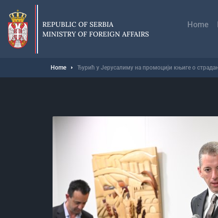
Skip
Главн
to
навиг
main
REPUBLIC OF SERBIA
Home
content
MINISTRY OF FOREIGN AFFAIRS
Breadcrumb
Home
Ђурић у Јерусалиму на промоцији књиге о страдањ