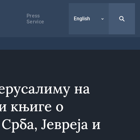
Press
English
Service
Јерусалиму на
и књиге о
Срба, Јевреја и