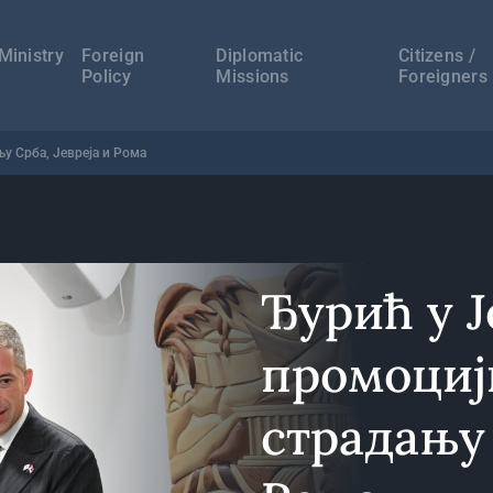
а
ација
Ministry
Foreign
Diplomatic
Citizens /
Policy
Missions
Foreigners
у Срба, Јевреја и Рома
Ђурић у 
промоциј
страдању 