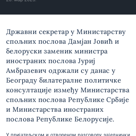
Државни секретар у Министарству
спољних послова Дамјан Јовић и
белоруски заменик министра
иностраних послова Јуриј
Амбразевич одржали су данас у
Београду билатералне политичке
консултације између Министарства
спољних послова Републике Србије
и Министарства иностраних
послова Републике Белорусије.
У пријатељском и отвореном разговору заједнички