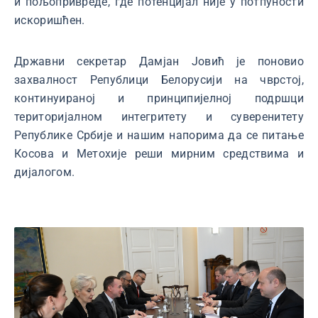
и пољопривреде, где потенцијал није у потпуности
искоришћен.
Државни секретар Дамјан Јовић је поновио
захвалност Републици Белорусији на чврстој,
континуираној и принципијелној подршци
територијалном интегритету и суверенитету
Републике Србије и нашим напорима да се питање
Косова и Метохије реши мирним средствима и
дијалогом.