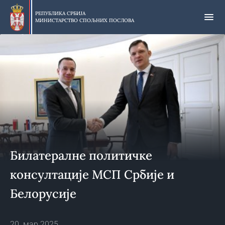
Прескочи
на
РЕПУБЛИКА СРБИЈА
МИНИСТАРСТВО СПОЉНИХ ПОСЛОВА
главни
део
садржаја
Билатералне политичке
консултације МСП Србије и
Белорусије
20. мар 2025.