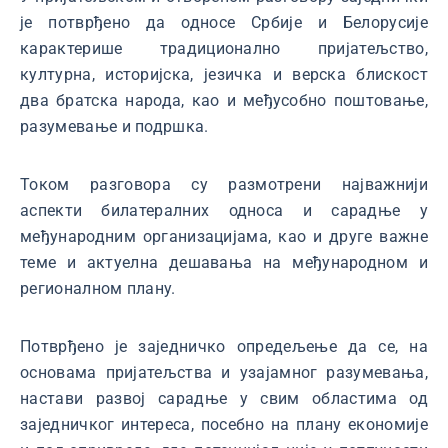
је потврђено да односе Србије и Белорусије
карактерише традиционално пријатељство,
културна, историјска, језичка и верска блискост
два братска народа, као и међусобно поштовање,
разумевање и подршка.
Током разговора су размотрени најважнији
аспекти билатералних односа и сарадње у
међународним организацијама, као и друге важне
теме и актуелна дешавања на међународном и
регионалном плану.
Потврђено је заједничко опредељење да се, на
основама пријатељства и узајамног разумевања,
настави развој сарадње у свим областима од
заједничког интереса, посебно на плану економије