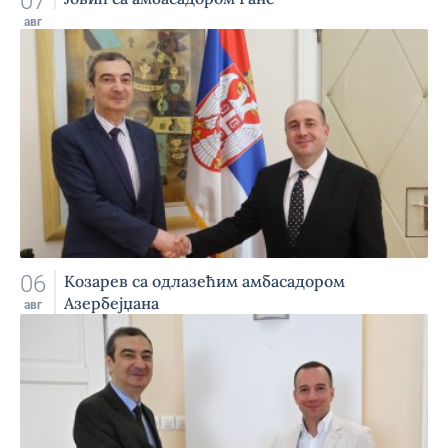
07
авг
06
Козарев са одлазећим амбасадором
Азербејџана
авг