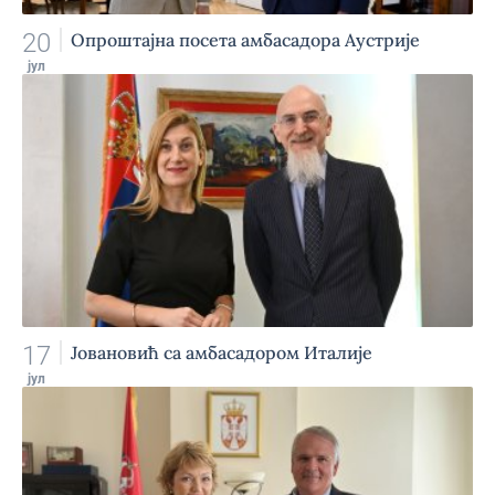
20
Опроштајна посета амбасадора Аустрије
јул
17
Јовановић са амбасадором Италије
јул