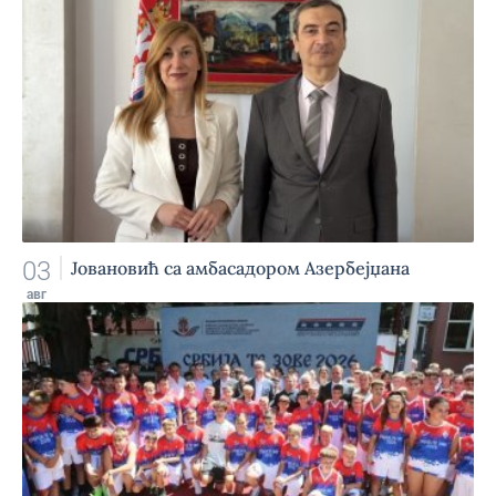
03
Јовановић са амбасадором Азербејџана
авг