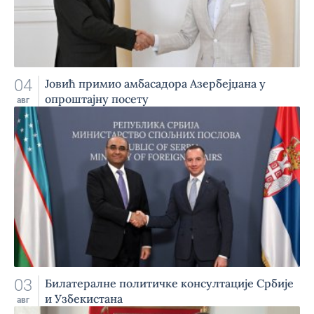
04
Jовић примио амбасадора Азербејџана у
опроштајну посету
авг
03
Билатералне политичке консултације Србије
и Узбекистана
авг