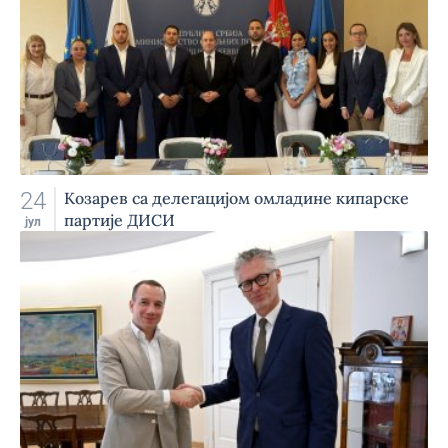
24
Козарев са делегацијом омладине кипарске
партије ДИСИ
јул