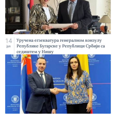
14
Уручена егзекватура генералном конзулу
Републике Бугарске у Републици Србији са
јул
седиштем у Нишу