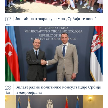
02
Јончић на отварању кампа „Србија те зове“
авг
28
Билатералне политичке консултације Србије
и Азербејџана
јул