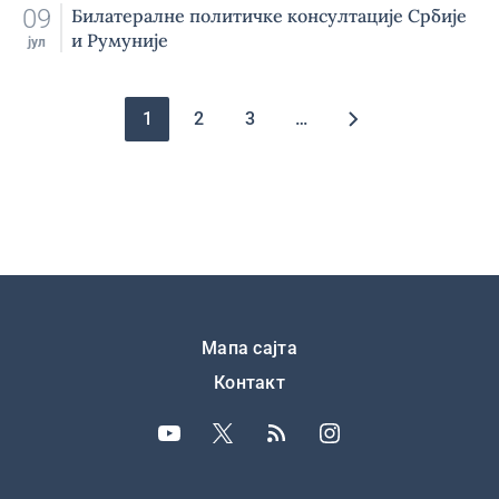
09
Билатералне политичке консултације Србије
и Румуније
јул
Pagination
1
2
3
…
Подножје
Мапа сајта
Контакт