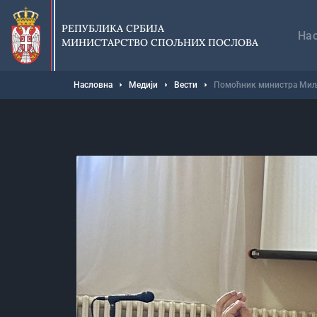
Прескочи
Гл
на
на
РЕПУБЛИКА СРБИЈА
главни
На
МИНИСТАРСТВО СПОЉНИХ ПОСЛОВА
део
садржаја
Мрвице
Насловна
Медији
Вести
Помоћник министра Миљ