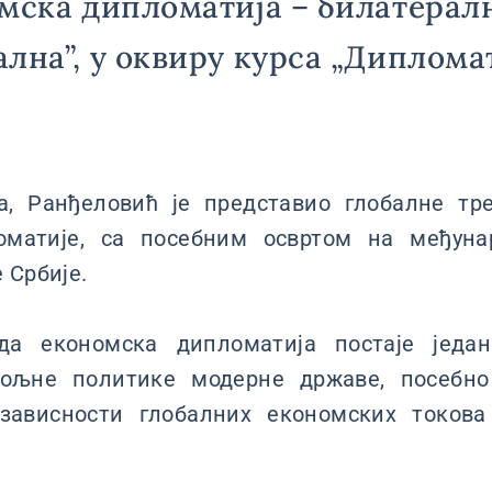
мска дипломатија – билатерал
лна”, у оквиру курса „Диплома
, Ранђеловић је представио глобалне тр
оматије, са посебним освртом на међуна
 Србије.
да економска дипломатија постаје један
пољне политике модерне државе, посебно
узависности глобалних економских токова