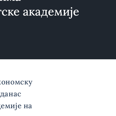
ске академије
кономску
 данас
емије на