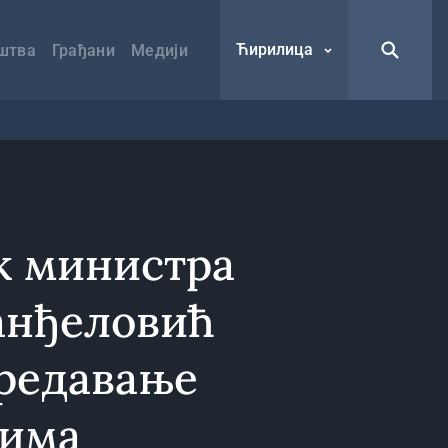
Ћирилица
штва
Грађани
Медији
 министра
анђеловић
редавање
цима