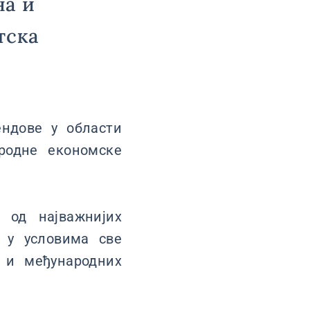
на и
тска
ендове у области
родне економске
 од најважнијих
 у условима све
 и међународних