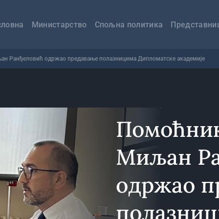
авна
вигација
словна
Министарство
Спољна политика
Представни
ан Ранђеловић одржао предавање полазницима Дипломатске академије
Помоћник
Миљан Р
одржао п
полазни