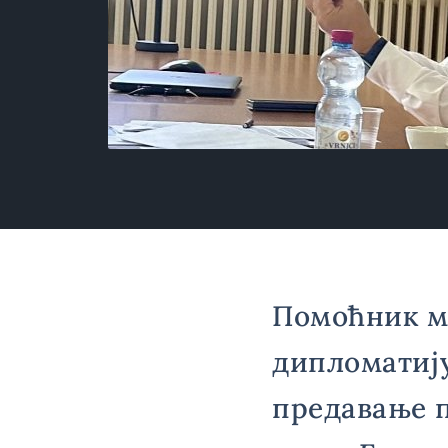
Помоћник м
дипломатиј
предавање 