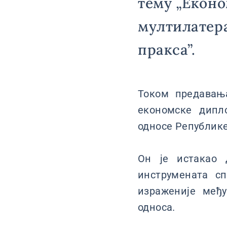
тему „Еконо
мултилатера
пракса”.
Током предавања
економске дипл
односе Републике
Он је истакао 
инструмената с
израженије међ
односа.