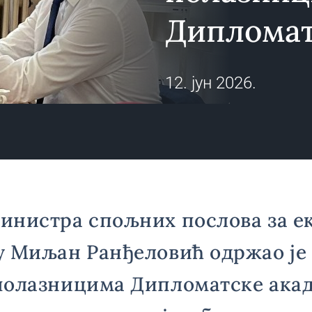
Дипломат
12. јун 2026.
инистра спољних послова за е
у Миљан Ранђеловић одржао је
полазницима Дипломатске акад