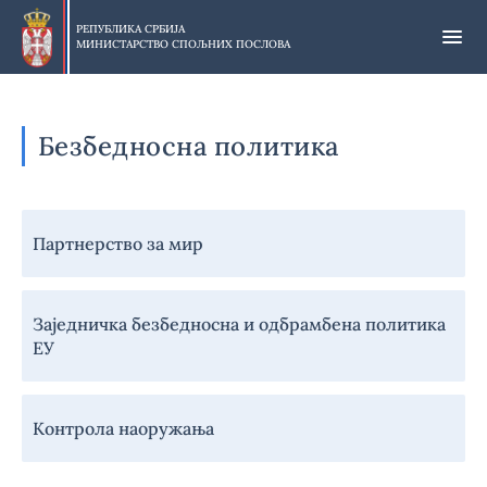
Прескочи
на
РЕПУБЛИКА СРБИЈА
МИНИСТАРСТВО СПОЉНИХ ПОСЛОВА
главни
део
садржаја
Безбедносна политика
Навигација
Партнерство за мир
-
Безбедносна
политика
Заједничка безбедносна и одбрамбена политика
ЕУ
Контрола наоружања