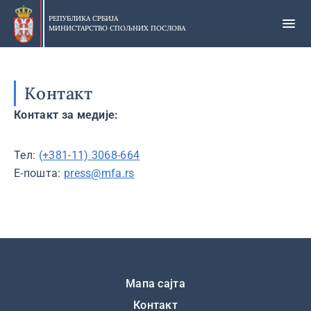
Прескочи
на
РЕПУБЛИКА СРБИЈА
МИНИСТАРСТВО СПОЉНИХ ПОСЛОВА
главни
део
садржаја
Контакт
Контакт за медије:
Тел:
(+381-11) 3068-664
Е-пошта:
press@mfa.rs
Подножје
Мапа сајта
Контакт