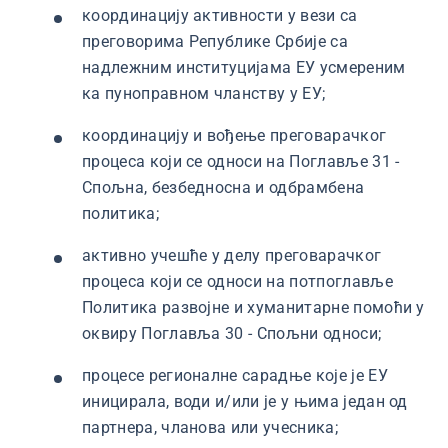
координацију активности у вези са
преговорима Републике Србије са
надлежним институцијама ЕУ усмереним
ка пуноправном чланству у ЕУ;
координацију и вођење преговарачког
процеса који се односи на Поглавље 31 -
Спољна, безбедносна и одбрамбена
политика;
активно учешће у делу преговарачког
процеса који се односи на потпоглавље
Политика развојне и хуманитарне помоћи у
оквиру Поглавља 30 - Спољни односи;
процесе регионалне сарадње које је ЕУ
иницирала, води и/или је у њима један од
партнера, чланова или учесника;