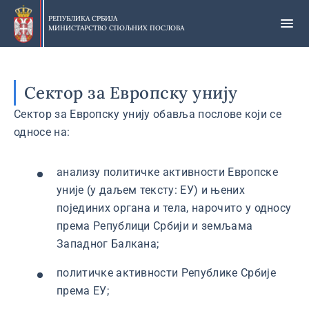
Прескочи
на
РЕПУБЛИКА СРБИЈА
МИНИСТАРСТВО СПОЉНИХ ПОСЛОВА
главни
део
садржаја
Сектор за Европску унију
Сектор за Европску унију обавља послове који се
односе на:
анализу политичке активности Европске
уније (у даљем тексту: ЕУ) и њених
појединих органа и тела, нарочито у односу
према Републици Србији и земљама
Западног Балкана;
политичке активности Републике Србије
према ЕУ;