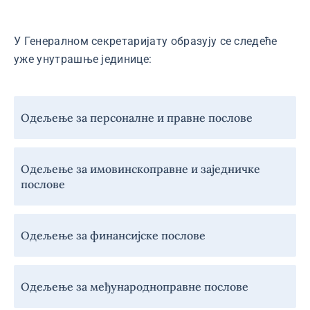
У Генералном секретаријату образују се следеће
уже унутрашње јединице:
Навигација
Одељење за персоналне и правне послове
-
Генерални
секретаријат
Одељење за имовинскоправне и заједничке
послове
Одељење за финансијске послове
Одељење за међународноправне послове