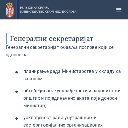
Прескочи
на
РЕПУБЛИКА СРБИЈА
МИНИСТАРСТВО СПОЉНИХ ПОСЛОВА
главни
део
садржаја
Генерални секретаријат
Генерални секретаријат обавља послове који се
односе на:
планирање рада Министарства у складу са
законом;
обезбеђивање усклађености и законитости
општих и појединачних аката које доноси
министар;
усклађеност рада унутрашњих и
екстериторијалних организационих