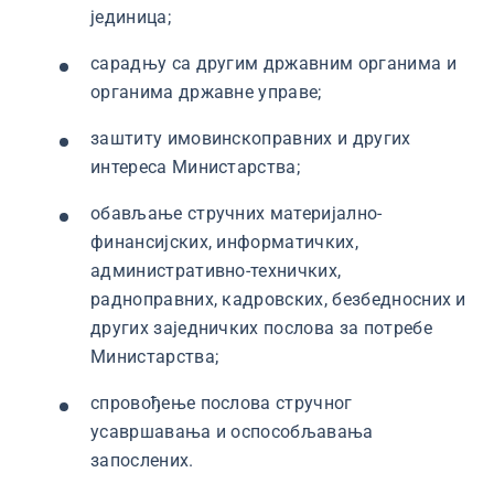
јединица;
сарадњу са другим државним органима и
органима државне управе;
заштиту имовинскоправних и других
интереса Министарства;
обављање стручних материјално-
финансијских, информатичких,
административно-техничких,
радноправних, кадровских, безбедносних и
других заједничких послова за потребе
Министарства;
спровођење послова стручног
усавршавања и оспособљавања
запослених.