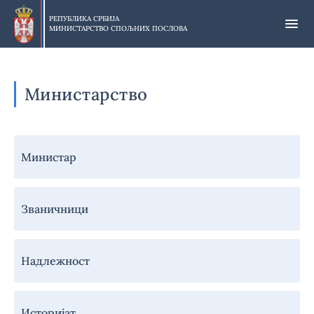
Прескочи
на
РЕПУБЛИКА СРБИЈА
МИНИСТАРСТВО СПОЉНИХ ПОСЛОВА
главни
део
садржаја
Министарство
Навигација
Министар
-
Министарство
Званичници
Надлежност
Историјат