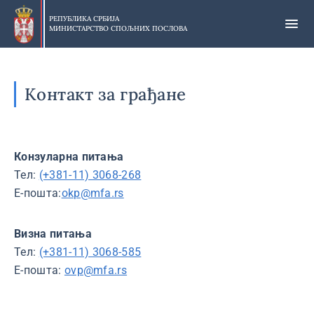
Прескочи
на
РЕПУБЛИКА СРБИЈА
МИНИСТАРСТВО СПОЉНИХ ПОСЛОВА
главни
део
садржаја
Контакт за грађане
Конзуларна питања
Тел:
(+381-11) 3068-268
Е-пошта:
okp@mfa.rs
Визна питања
Тел:
(+381-11) 3068-585
Е-пошта:
ovp@mfa.rs