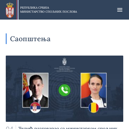
Прескочи
на
РЕПУБЛИКА СРБИЈА
МИНИСТАРСТВО СПОЉНИХ ПОСЛОВА
главни
део
садржаја
Саопштења
Ђурић разговарао са министарком спољних