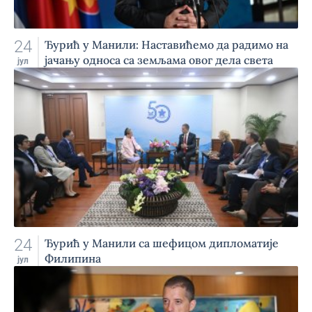
24
Ђурић у Манили: Наставићемо да радимо на
јачању односа са земљама овог дела света
јул
24
Ђурић у Манили са шефицом дипломатије
Филипина
јул