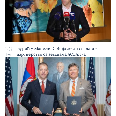
23
Ђурић у Манили: Србија жели снажније
партнерство са земљама АСЕАН-а
јул