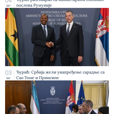
04
послова Румуније
авг
03
Ђурић: Србија жели унапређење сарадње са
Сао Томе и Принсипе
авг