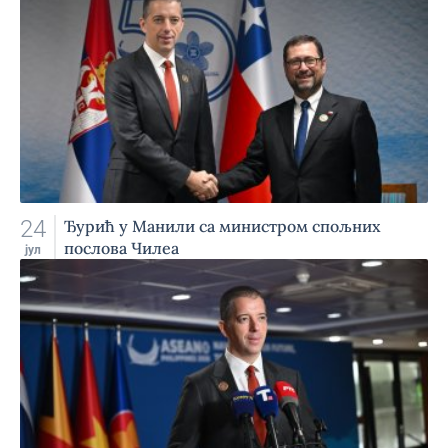
24
Ђурић у Манили са министром спољних
послова Чилеа
јул