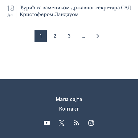
18
Ђурић са замеником државног секретара САД
Кристофером Ландауом
јул
Pagination
1
2
3
…
Подножје
Мапа сајта
Контакт