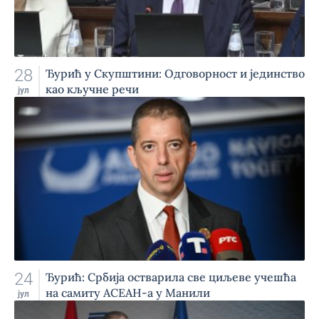
28
Ђурић у Скупштини: Одговорност и јединство
као кључне речи
јул
24
Ђурић: Србија остварила све циљеве учешћа
на самиту АСЕАН-а у Манили
јул