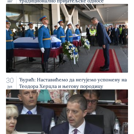
традиционално пријатељске односе
авг
30
Ђурић: Наставићемо да негујемо успомену на
Теодора Херцла и његову породицу
јул