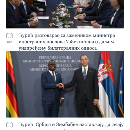
03
Ђурић разговарао са замеником министра
иностраних послова Узбекистана о даљем
авг
унапређењу билатералних односа
03
Ђурић: Србија и Зимбабве настављају да јачају