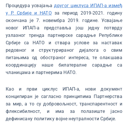
Процедура усвајања
другог циклуса ИПАП-а измеђ
у Р. Србије и НАТО
за период 2019-2021. годину
окончана је 7. новембра 2019. године. Усвајање
новог ИПАП-а представља још једну потврду
узлазног тренда партнерске сарадње Републике
Србије са НАТО и ствара услове за наставак
редовног и структурираног дијалога о свим
питањима од обостраног интереса, те олакшава
координацију наше билатералне сарадње са
чланицама и партнерима НАТО.
Као и први циклус ИПАП-а, нови документ
конципиран је сагласно принципима Партнерства
за мир, а то су добровољност, транспарентност и
флексибилност, и има за полазиште јасно
дефинисану политику војне неутралности Србије.