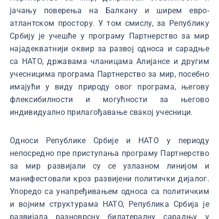
јачању поверења на Балкану и ширем евро-
атлантском простору. У том смислу, за Републику
Србију је учешће у програму Партнерство за мир
најадекватнији оквир за развој односа и сарадње
са НАТО, државама чланицама Алијансе и другим
учесницима програма Партнерство за мир, посебно
имајући у виду природу овог програма, његову
флексибилности и могућности за његово
индивидуално прилагођавање свакој учесници.
Односи Републике Србије и НАТО у периоду
непосредно пре приступања програму Партнерство
за мир развијали су се узлазном линијом и
манифестовали кроз развијени политички дијалог.
Упоредо са унапређивањем односа са политичким
и војним структурама НАТО, Република Србија је
развијала разноврсну билатералну сарадњу у