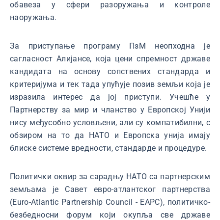
обавеза у сфери разоружања и контроле
наоружања.
За приступање програму ПзМ неопходна је
сагласност Алијансе, која цени спремност државе
кандидата на основу сопствених стандарда и
критеријума и тек тада упућује позив земљи која је
изразила интерес да јој приступи. Учешће у
Партнерству за мир и чланство у Европској Унији
нису међусобно условљени, али су компатибилни, с
обзиром на то да НАТО и Европска унија имају
блиске системе вредности, стандарде и процедуре.
Политички оквир за сарадњу НАТО са партнерским
земљама је Савет евро-атлантског партнерства
(Euro-Atlantic Partnership Council - EAPC), политичко-
безбедносни форум који окупља све државе