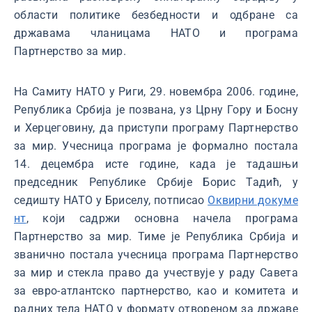
области политике безбедности и одбране са
државама чланицама НАТО и програма
Партнерство за мир.
На Самиту НАТО у Риги, 29. новембра 2006. године,
Република Србија је позвана, уз Црну Гору и Босну
и Херцеговину, да приступи програму Партнерство
за мир. Учесница програма је формално постала
14. децембра исте године, када је тадашњи
председник Републике Србије Борис Тадић, у
седишту НАТО у Бриселу, потписао
Оквирни докуме
нт
, који садржи основна начела програма
Партнерство за мир. Тиме је Република Србија и
званично постала учесница програма Партнерство
за мир и стекла право да учествује у раду Савета
за евро-атлантско партнерство, као и комитета и
радних тела НАТО у формату отвореном за државе