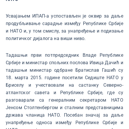
Усвајањем ИПАП-а успостављен је оквир за даље
продубљивање сарадње између Републике Србије
и НАТО и, у том смислу, за унапређење и подизање
политичког дијалога на виши ниво.
Тадашњи први потпредседник Владе Републике
Србије и министар спољних послова Ивица Дачић и
тадашњи министар одбране Братислав Гашић су
18. марта 2015. године посетили Седиште НАТО у
Бриселу и учествовали на састанку Северно-
атлантског савета и Републике Србије, где су
разговарали са генералним секретаром НАТО
Јенсом Столтенбергом и сталним представницима
држава чланица НАТО. Посебан значај за даље
унапређење односа између Републике Србије и