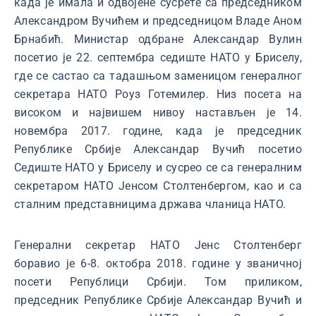
када је имала и одвојене сусрете са председником
Александром Вучићем и председницом Владе Аном
Брнабић. Министар одбране Александар Вулин
посетио је 22. септембра седиште НАТО у Бриселу,
где се састао са тадашњом заменицом генералног
секретара НАТО Роуз Готемилер. Низ посета на
високом и највишем нивоу настављен је 14.
новембра 2017. године, када је председник
Републике Србије Александар Вучић посетио
Седиште НАТО у Бриселу и сусрео се са генералним
секретаром НАТО Јенсом Столтенбергом, као и са
сталним представницима држава чланица НАТО.
Генерални секретар НАТО Јенс Столтенберг
боравио је 6-8. октобра 2018. године у званичној
посети Републици Србији. Том приликом,
председник Републике Србије Александар Вучић и