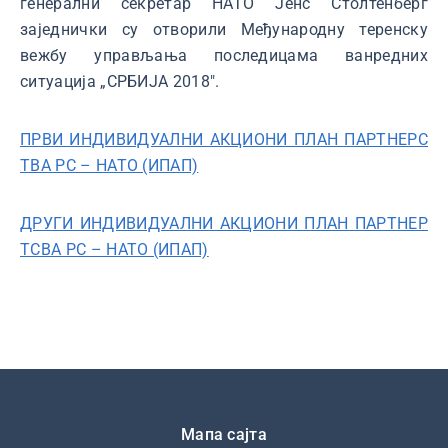
генерални секретар НАТО Јенс Столтенберг
заједнички су отворили Међународну теренску
вежбу управљања последицама ванредних
ситуација „СРБИЈА 2018".
ПРВИ ИНДИВИДУАЛНИ АКЦИОНИ ПЛАН ПАРТНЕРС
ТВА РС – НАТО (ИПАП)
ДРУГИ ИНДИВИДУАЛНИ АКЦИОНИ ПЛАН ПАРТНЕР
ТСВА РС – НАТО (ИПАП)
Подножје
Мапа сајта