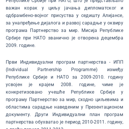
Републике Србије при НАТО, што је представљало
важан корак у циљу јачања дипломатског и
одбрамбено-војног присуства у седишту Алијансе,
за унапређење дијалога и развој сарадње у оквиру
програма Партнерство за мир. Мисија Републике
Србије при НАТО званично је отворена децембра
2009. године.
Први Индивидуални програм партнерства - ИПП
(Individual Partnership Programme) између
Републике Србије и НАТО за 2009-2010. годину
усвојен је крајем 2008. године, чиме је
конкретизовано учешће Републике Србије у
програму Партнерство за мир, сходно циљевима и
областима сарадње наведеним у Презентационом
документу. Други Индивидуални план програм
партнерства обухватао је период 2010-2011. годину,