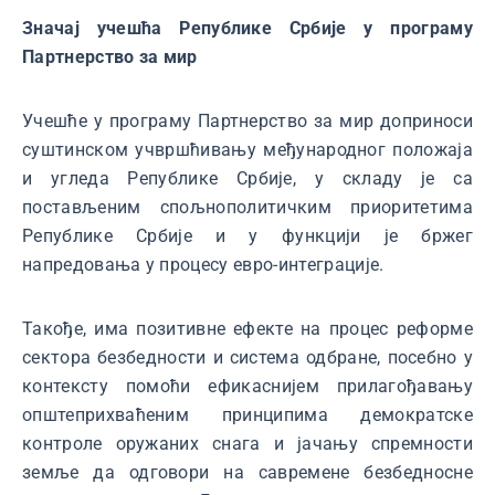
Значај учешћа Републике Србије у програму
Партнерство за мир
Учешће у програму Партнерство за мир доприноси
суштинском учвршћивању међународног положаја
и угледа Републике Србије, у складу је са
постављеним спољнополитичким приоритетима
Републике Србије и у функцији је бржег
напредовања у процесу евро-интеграције.
Такође, има позитивне ефекте на процес реформе
сектора безбедности и система одбране, посебно у
контексту помоћи ефикаснијем прилагођавању
општеприхваћеним принципима демократске
контроле оружаних снага и јачању спремности
земље да одговори на савремене безбедносне