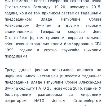
НАТО имала је посета генералног секретара Јенса
Столтенберга Београду 19.-20. новембра 2015.
године, који се том приликом састао са тадашњим
председником Владе Републике Србије
Александром Вучићем и другим високим
званичницима. Генерални секретар Јенс
Столтенберг је, том приликом, изразио жаљење
због невино страдалих током бомбардовања СРЈ
1999. године и упутио саучешће њиховим
породицама.
Тренд даљег јачања политичког дијалога на
највишем нивоу настављен је посетом тадашњег
председника Владе Републике Србије Александра
Вучића седишту НАТО 23. новембра 2016. године. У
билатералним разговорима са генералним
секретаром НАТО Јенсом Столтенбергом