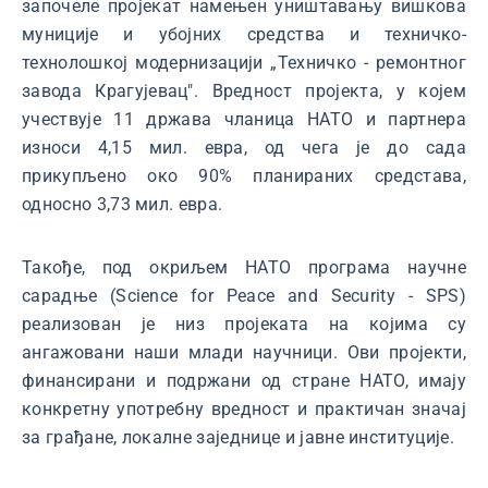
започеле пројекат намењен уништавању вишкова
муниције и убојних средства и техничко-
технолошкој модернизацији „Техничко - ремонтног
завода Крагујевац". Вредност пројекта, у којем
учествује 11 држава чланица НАТО и партнера
износи 4,15 мил. евра, од чега је до сада
прикупљено око 90% планираних средстава,
односно 3,73 мил. евра.
Такође, под окриљем НАТО програма научне
сарадње (Science for Peace and Security - SPS)
реализован је низ пројеката на којима су
ангажовани наши млади научници. Ови пројекти,
финансирани и подржани од стране НАТО, имају
конкретну употребну вредност и практичан значај
за грађане, локалне заједнице и јавне институције.