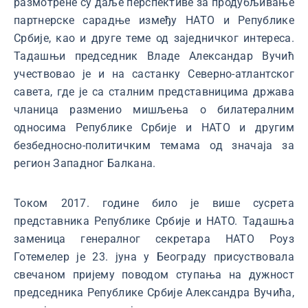
размотрене су даље перспективе за продубљивање
партнерске сарадње између НАТО и Републике
Србије, као и друге теме од заједничког интереса.
Тадашњи председник Владе Александар Вучић
учествовао је и на састанку Северно-атлантског
савета, где је са сталним представницима држава
чланица разменио мишљења о билатералним
односима Републике Србије и НАТО и другим
безбедносно-политичким темама од значаја за
регион Западног Балкана.
Током 2017. године било је више сусрета
представника Републике Србије и НАТО. Тадашња
заменица генералног секретара НАТО Роуз
Готемелер је 23. јуна у Београду присуствовала
свечаном пријему поводом ступања на дужност
председника Републике Србије Александра Вучића,