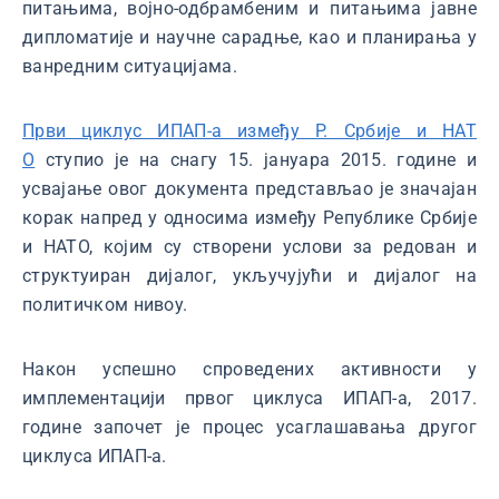
питањима, војно-одбрамбеним и питањима јавне
дипломатије и научне сарадње, као и планирања у
ванредним ситуацијама.
Први циклус ИПАП-а између Р. Србије и НАТ
О
ступио је на снагу 15. јануара 2015. године и
усвајање овог документа представљао је значајан
корак напред у односима између Републике Србије
и НАТО, којим су створени услови за редован и
структуиран дијалог, укључујући и дијалог на
политичком нивоу.
Након успешно спроведених активности у
имплементацији првог циклуса ИПАП-a, 2017.
године започет је процес усаглашавања другог
циклуса ИПАП-а.