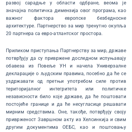
развој сарадње у области одбране, веома је
значајна политичка димензија овог програма, као
важног фактора европске безбедносне
архитектуре. Партнерство за мир тренутно окупља
20 партнера са евро-атлантског простора.
Приликом приступања Партнерству за мир, државе
потврђују да су привржене доследном испуњавају
обавеза из Повеље УН и начела Универзалне
декларације о људским правима, посебно да ће се
уздржавати од претњи употребом силе против
територијалног интегритета или политичке
независности било које државе, да ће поштовати
постојеће границе и да ће несугласице решавати
мирним средствима. Оне, такође, потврђују своју
приврженост Завршном акту из Хелсинкија и свим
другим документима ОЕБС, као и поштовању