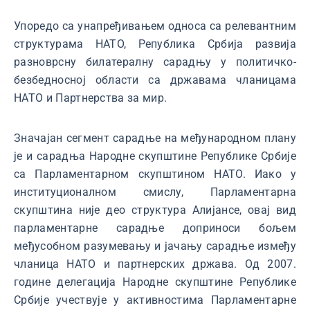
Упоредо са унапређивањем односа са релевантним
структурама НАТО, Република Србија развија
разноврсну билатералну сарадњу у политичко-
безбедносној области са државама чланицама
НАТО и Партнерства за мир.
Значајан сегмент сарадње на међународном плану
је и сарадња Народне скупштине Републике Србије
са Парламентарном скупштином НАТО. Иако у
институционалном смислу, Парламентарна
скупштина није део структура Алијансе, овај вид
парламентарне сарадње доприноси бољем
међусобном разумевању и јачању сарадње између
чланица НАТО и партнерских држава. Од 2007.
године делегација Народне скупштине Републике
Србије учествује у активностима Парламентарне