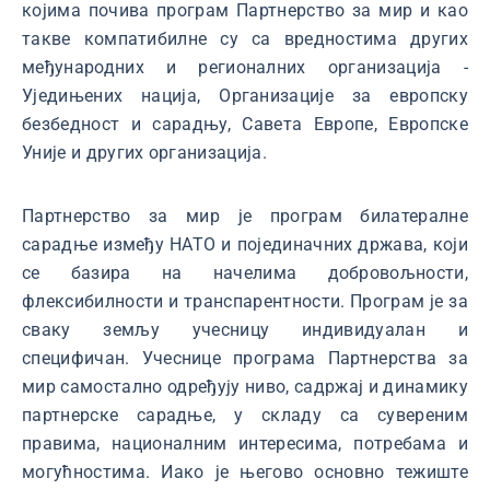
којима почива програм Партнерство за мир и као
такве компатибилне су са вредностима других
међународних и регионалних организација -
Уједињених нација, Организације за европску
безбедност и сарадњу, Савета Европе, Европске
Уније и других организација.
Партнерство за мир је програм билатералне
сарадње између НАТО и појединачних држава, који
се базира на начелима добровољности,
флексибилности и транспарентности. Програм је за
сваку земљу учесницу индивидуалан и
специфичан. Учеснице програма Партнерства за
мир самостално одређују ниво, садржај и динамику
партнерске сарадње, у складу са сувереним
правима, националним интересима, потребама и
могућностима. Иако је његово основно тежиште