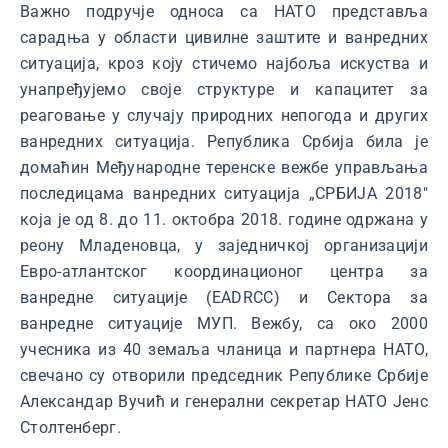
Важно подручје односа са НАТО представља
сарадња у области цивилне заштите и ванредних
ситуација, кроз коју стичемо најбоља искуства и
унапређујемо своје структуре и капацитет за
реаговање у случају природних непогода и других
ванредних ситуација. Република Србија била је
домаћин Међународне теренске вежбе управљања
последицама ванредних ситуација „СРБИЈА 2018"
која је од 8. до 11. октобра 2018. године одржана у
реону Млaденовца, у заједничкој организацији
Евро-атлантског координационог центра за
ванредне ситуације (EADRCC) и Сектора за
ванредне ситуације МУП. Вежбу, са око 2000
учесника из 40 земаља чланица и партнера НАТО,
свечано су отворили председник Републике Србије
Александар Вучић и генерални секретар НАТО Јенс
Столтенберг.