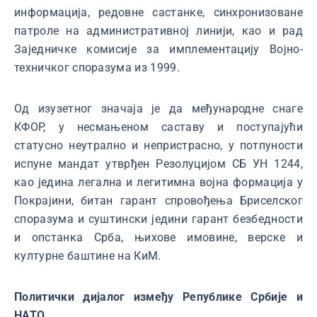
информација, редовне састанке, синхронизоване
патроле на административној линији, као и рад
Заједничке комисије за имплементацију Војно-
техничког споразума из 1999.
Од изузетног значаја је да међународне снаге
КФОР, у несмањеном саставу и поступајући
статусно неутрално и непристрасно, у потпуности
испуне мандат утврђен Резолуцијом СБ УН 1244,
као једина легална и легитимна војна формација у
Покрајини, битан гарант спровођења Бриселског
споразума и суштински једини гарант безбедности
и опстанка Срба, њихове имовине, верске и
културне баштине на КиМ.
Политички дијалог између Републике Србије и
НАТО