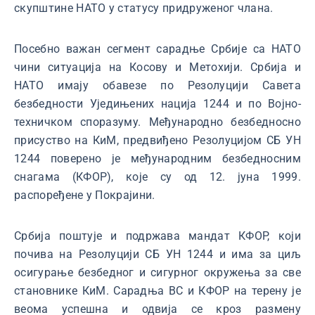
скупштине НАТО у статусу придруженог члана.
Посебно важан сегмент сарадње Србије са НАТО
чини ситуација на Косову и Метохији. Србија и
НАТО имају обавезе по Резолуцији Савета
безбедности Уједињених нација 1244 и по Војно-
техничком споразуму. Међународно безбедносно
присуство на КиМ, предвиђено Резолуцијом СБ УН
1244 поверено је међународним безбедносним
снагама (КФОР), које су од 12. јуна 1999.
распоређене у Покрајини.
Србија поштује и подржава мандат КФОР, који
почива на Резолуцији СБ УН 1244 и има за циљ
осигурање безбедног и сигурног окружења за све
становнике КиМ. Сарадња ВС и КФОР на терену je
веома успешна и одвија се кроз размену