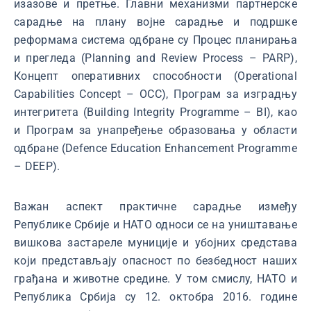
изазове и претње. Главни механизми партнерске
сарадње на плану војне сарадње и подршке
реформама система одбране су Процес планирања
и прегледа (Planning and Review Process – PARP),
Концепт оперативних способности (Operational
Capabilities Concept – OCC), Програм за изградњу
интегритета (Building Integrity Programme – BI), као
и Програм за унапређење образовања у области
одбране (Defence Education Enhancement Programme
– DEEP).
Важан аспект практичне сарадње између
Републике Србије и НАТО односи се на уништавање
вишкова застареле муниције и убојних средстава
који представљају опасност по безбедност наших
грађана и животне средине. У том смислу, НАТО и
Република Србија су 12. октобра 2016. године