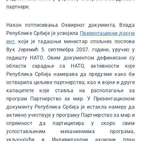
партнере.
Након потписивања Оквирног документа, Влада
Републике Србије је усвојила
Презентациони докум
ент
,
који је тадашњи министар спољних послова
Вук Јеремић 5. септембра 2007. године, уручио у
седишту НАТО. Овим документом дефинисане су
области сарадње са НАТО, активности које
Република Србија намерава да предузме како би
остварила циљеве партнерства, као и војне и друге
капацитете које ставља на располагање за
програм Партнерство за мир. У Презентационом
документу Република Србија је истакла намеру да
активно учествује у програму Партнерство за мир и
спремност да партиципира у скоро свим
успостављеним механизмима програма,
укључујући и Индивидуални акциони план