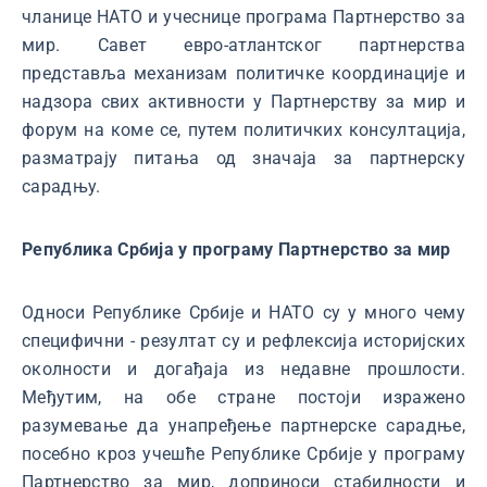
чланице НАТО и учеснице програма Партнерство за
мир. Савет евро-атлантског партнерства
представља механизам политичке координације и
надзора свих активности у Партнерству за мир и
форум на коме се, путем политичких консултација,
разматрају питања од значаја за партнерску
сарадњу.
Република Србија у програму Партнерство за мир
Односи Републике Србије и НАТО су у много чему
специфични - резултат су и рефлексија историјских
околности и догађаја из недавне прошлости.
Међутим, на обе стране постоји изражено
разумевање да унапређење партнерске сарадње,
посебно кроз учешће Републике Србије у програму
Партнерство за мир, доприноси стабилности и