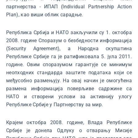
партнерства - ИПАП (Individual Partnership Action
Plan), као виши облик сарадње.
Република Србија и НАТО закључили су 1. октобра
2008. године Споразум о безбедности информација
(Security Agreement), а Народна скупштина
Републике Србије га је ратификовала 5. јула 2011.
године. Овим споразумом гарантује се минимум
неопходних стандарда заштите података који се
међусобно размењују. На овај начин је омогућена
размена информација поверљиве садржине са
НАТО и створени услови за активнију улогу
Републике Србије у Партнерству за мир.
Крајем октобра 2008. године, Влада Републике
Србије је донела Одлуку о отварању Мисије