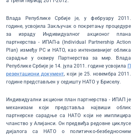
а трећи период 2011-2012.
Влада Републике Србије је, у фебруару 2011.
године, усвојила Закључак о покретању процедуре
за израду Индивидуалног акционог плана
партнерства - ИПАП-а (Individual Partnership Action
Plan) између РС и НАТО, као интензивнијег облика
сарадње у оквиру Партнерства за мир. Влада
Републике Србије је 14. јула 2011. године усвојила
П
резентациони документ
, који је 25. новембра 2011.
године представљен у седишту НАТО у Бриселу.
Индивидуални акциони план партнерства - ИПАП је
механизам који представља највиши облик
партнерске сарадње са НАТО који не имплицира
чланство у Алијанси. Он предвиђа редовне циклусе
дијалога са НАТО о политичко-безбедносним