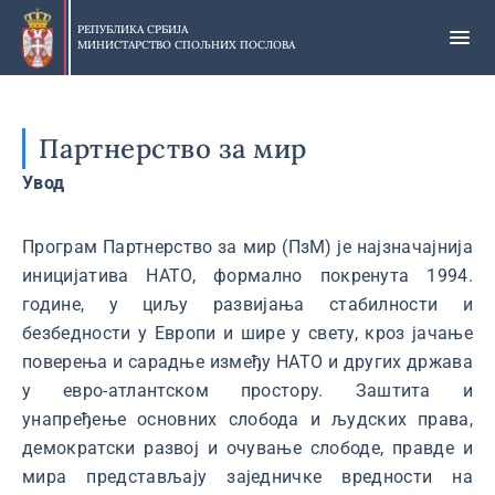
Прескочи
на
РЕПУБЛИКА СРБИЈА
МИНИСТАРСТВО СПОЉНИХ ПОСЛОВА
главни
део
садржаја
Партнерство за мир
Увод
Програм Партнерство за мир (ПзМ) је најзначајнија
иницијатива НАТО, формално покренута 1994.
године, у циљу развијања стабилности и
безбедности у Европи и шире у свету, кроз јачање
поверења и сарадње између НАТО и других држава
у евро-атлантском простору. Заштита и
унапређење основних слобода и људских права,
демократски развој и очување слободе, правде и
мира представљају заједничке вредности на