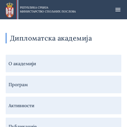
Прескочи
на
РЕПУБЛИКА СРБИЈА
МИНИСТАРСТВО СПОЉНИХ ПОСЛОВА
главни
део
садржаја
Дипломатска академија
Навигација
О академији
-
Дипломатска
академија
Програм
Активности
Публикације