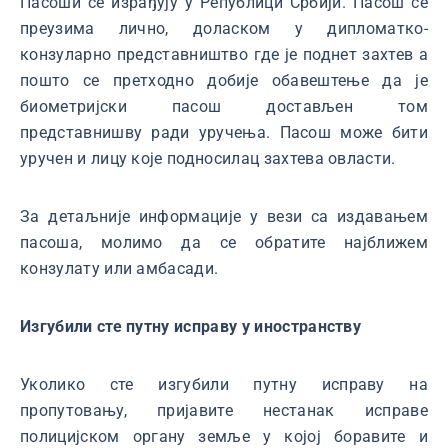
Пасоши се израђују у Републици Србији. Пасош се
преузима лично, доласком у дипломатко-
конзуларно представништво где је поднет захтев а
пошто се претходно добије обавештење да је
биометријски пасош достављен том
представнишву ради уручења. Пасош може бити
уручен и лицу које подносилац захтева овласти.
За детаљније информације у вези са издавањем
пасоша, молимо да се обратите најближем
конзулату или амбасади.
Изгубили сте путну исправу у иностранству
Уколико сте изгубили путну исправу на
пропутовању, пријавите нестанак исправе
полицијском органу земље у којој боравите и