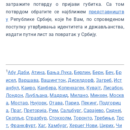
затражите потврду о пријави губитка. Са том
потврдом обратите се најближем
представништв
у
Републике Србије, које ће Вам, по спроведеном
поступку утврђивања идентитета и држављанства,
издати путни лист за повратак у Србију.
1
Абу Даби
,
Атина
,
Бања Лука
,
Берлин
,
Берн
,
Беч
,
Бр
исел
,
Варшава
,
Вашингтон
,
Диселдорф
,
Загреб
,
Ист
анбул
,
Каиро
,
Канбера
,
Копенхаген
,
Кувајт
,
Лисабон
,
Лондон
,
Љубљана
,
Мадрид
,
Милано
,
Минхен
,
Москв
а
,
Мостар
,
Њујорк
,
Отава
,
Париз
,
Пекинг
,
Подгориц
а
,
Праг
,
Преторија
,
Рим
,
Салцбург
,
Сарајево
,
Сиднеј
,
Скопље
,
Стразбур
,
Стокхолм
,
Торонто
,
Требиње
,
Трс
т
,
Франкфурт
,
Хаг
,
Хамбург
,
Херцег Нови
,
Цирих
,
Чи