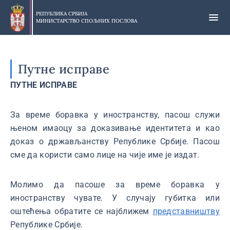
Прескочи
на
РЕПУБЛИКА СРБИЈА
МИНИСТАРСТВО СПОЉНИХ ПОСЛОВА
главни
део
садржаја
Путне исправе
ПУТНЕ ИСПРАВЕ
За време боравка у иностранству, пасош служи
њеном имаоцу за доказивање идентитета и као
доказ о држављанству Републике Србије. Пасош
сме да користи само лице на чије име је издат.
Молимо да пасоше за време боравка у
иностранству чувате. У случају губитка или
оштећења обратите се најближем
представништву
Републике Србије.