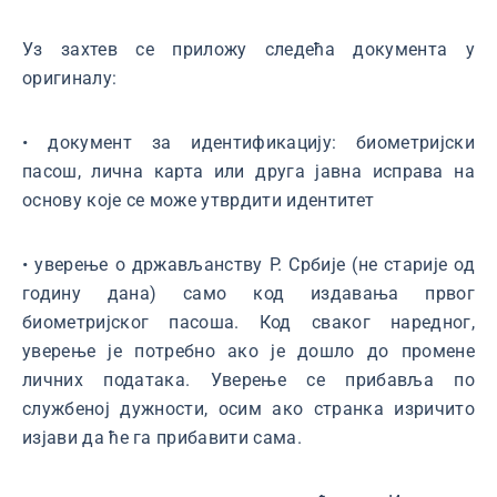
Уз захтев се приложу следећа документа у
оригиналу:
• документ за идентификацију: биометријски
пасош, лична карта или друга јавна исправа на
основу које се може утврдити идентитет
• уверење о држављанству Р. Србије (не старије од
годину дана) само код издавања првог
биометријског пасоша. Код сваког наредног,
уверење је потребно ако је дошло до промене
личних података. Уверење се прибавља по
службеној дужности, осим ако странка изричито
изјави да ће га прибавити сама.