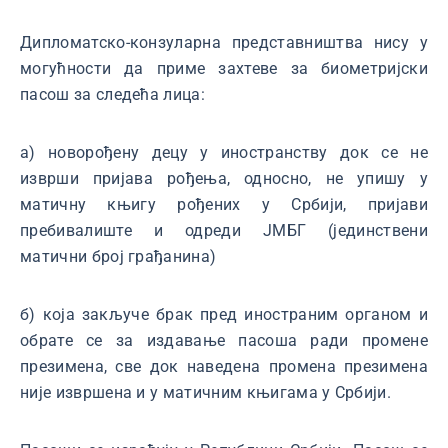
Дипломатско-конзуларна представништва нису у
могућности да приме захтеве за биометријски
пасош за следећа лица:
а) новорођену децу у иностранству док се не
изврши пријава рођења, односно, не упишу у
матичну књигу рођених у Србији, пријави
пребивалиште и одреди ЈМБГ (јединствени
матични број грађанина)
б) која закључе брак пред иностраним органом и
обрате се за издавање пасоша ради промене
презимена, све док наведена промена презимена
није извршена и у матичним књигама у Србији.