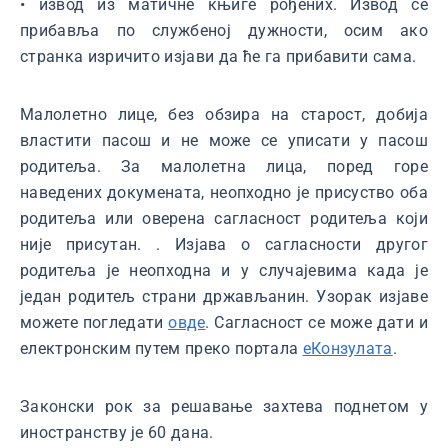
• извод из матичне књиге рођених. Извод се
прибавља по службеној дужности, осим ако
странка изричито изјави да ће га прибавити сама.
Малолетно лице, без обзира на старост, добија
властити пасош и не може се уписати у пасош
родитеља. За малолетна лица, поред горе
наведених докумената, неопходно је присуство оба
родитеља или оверена сагласност родитеља који
није присутан. . Изјава о сагласности другог
родитеља је неопходна и у случајевима када је
један родитељ страни држављанин. Узорак изјаве
можете погледати
овде
. Сагласност се може дати и
електронским путем преко портала
еКонзулата
.
Законски рок за решавање захтева поднетом у
иностранству је 60 дана.