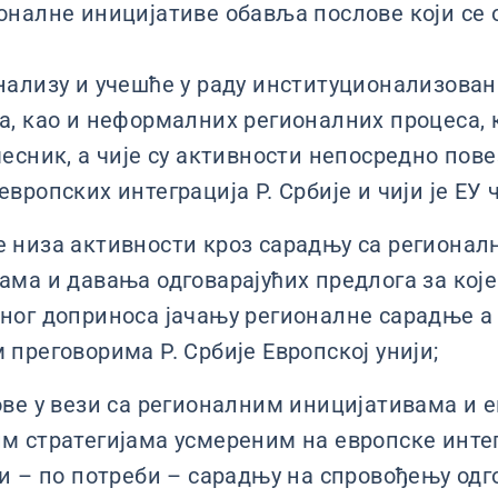
налне иницијативе обавља послове који се о
нализу и учешће у раду институционализова
, као и неформалних регионалних процеса, ко
чесник, а чије су активности непосредно пов
вропских интеграција Р. Србије и чији је ЕУ 
 низа активности кроз сарадњу са регионал
ама и давања одговарајућих предлога за које
ног доприноса јачању регионалне сарадње а
 преговорима Р. Србије Европској унији;
ове у вези са регионалним иницијативама и 
м стратегијама усмереним на европске интег
 и – по потреби – сарадњу на спровођењу одг