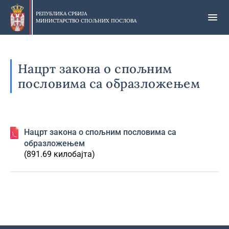
Прескочи
на
РЕПУБЛИКА СРБИЈА
МИНИСТАРСТВО СПОЉНИХ ПОСЛОВА
главни
део
садржаја
Нацрт закона о спољним
пословима са образложењем
Нацрт закона о спољним пословима са
образложењем
(891.69 килобајта)