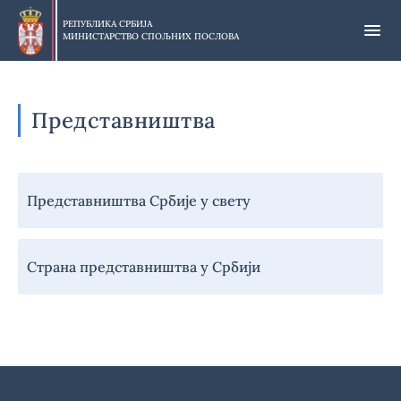
Прескочи
на
РЕПУБЛИКА СРБИЈА
МИНИСТАРСТВО СПОЉНИХ ПОСЛОВА
главни
део
садржаја
Представништва
Навигација
Представништва Србије у свету
-
Представништва
Страна представништва у Србији