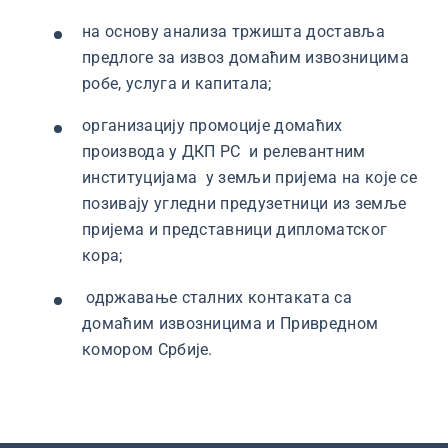
на основу анализа тржишта доставља
предлоге за извоз домаћим извозницима
робе, услуга и капитала;
организацију промоције домаћих
производа у ДКП РС и релевантним
институцијама у земљи пријема на које се
позивају угледни предузетници из земље
пријема и представници дипломатског
кора;
одржавање сталних контаката са
домаћим извозницима и Привредном
комором Србије.