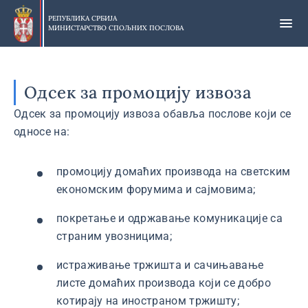
Прескочи
на
РЕПУБЛИКА СРБИЈА
МИНИСТАРСТВО СПОЉНИХ ПОСЛОВА
главни
део
садржаја
Одсек за промоцију извоза
Одсек за промоцију извоза обавља послове који се
односе на:
промоцију домаћих производа на светским
економским форумима и сајмовима;
покретање и одржавање комуникације са
страним увозницима;
истраживање тржишта и сачињавање
листе домаћих производа који се добро
котирају на иностраном тржишту;