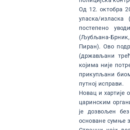
полицијска контр
Од 12. октобра 2
уласка/изласка
постепено увод
(Љубљана-Брник,
Пиран). Ово подр
(држављани тре
којима није потр
прикупљани биом
путној исправи.
Новац и хартије 
царинским орган
је дозвољен без
основане сумње з