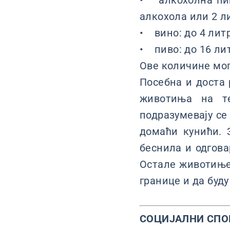
• алкохолна пић
алкохола или 2 
• вино: до 4 лит
• пиво: до 16 ли
Ове количине мог
Посебна и доста
животиња на те
подразумевају се
домаћи кунићи. 
беснила и одгова
Остале животиње 
границе и да буду
СОЦИЈАЛНИ СП