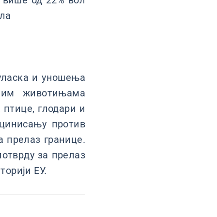
 више од 22% вол
ола
уласка и уношења
алим животињама
 птице, глодари и
кцинисању против
а прелаз границе.
потврду за прелаз
торији ЕУ.