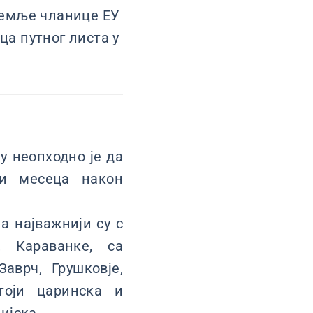
 земље чланице ЕУ
ца путног листа у
у неопходно је да
ри месеца након
а најважнији су с
, Караванке, са
аврч, Грушковје,
тоји царинска и