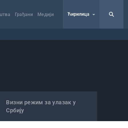
Ћирилица
штва
Грађани
Медији
Визни режим за улазак у
Србију