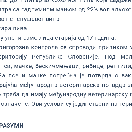
а: до 1 литар алкохолног пића које садржи
литра са садржином мањом од 22% вол алкох
ра непенушавог вина
тара пива
у унети само лица старија од 17 година.
 ригорозна контрола се спроводи приликом 
риторију Републике Словеније. Под м
 пси, мачке, бескичмењаци, рибице, рептили,
За псе и мачке потребна је потврда о ва
рајућа међународна ветеринарска потврда з
треба да имају међународну ветеринарску 
 означене. Ови услови су јединствени на тери
ОРАЗУМИ