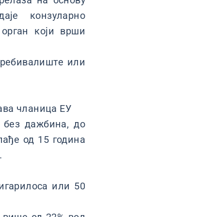
прелаза на основу
аје конзуларно
 орган који врши
пребивалиште или
ава чланица ЕУ
 без дажбина, до
лађе од 15 година
.
игарилоса или 50