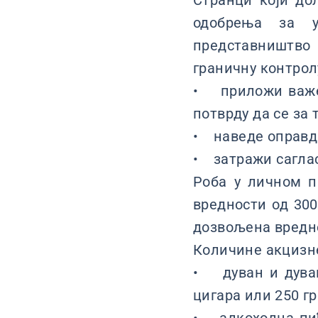
Странци који дол
одобрења за у
представништво 
граничну контрол
• приложи важећ
потврду да се за 
• наведе оправда
• затражи саглас
Роба у личном п
вредности од 300
дозвољена вредно
Количине акцизне
• дуван и дуван
цигара или 250 г