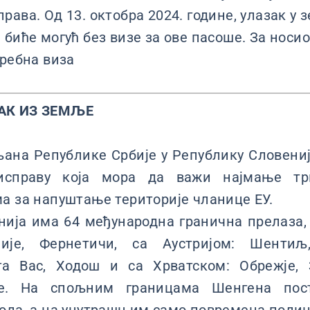
рава. Од 13. октобра 2024. године, улазак у
биће могућ без визе за ове пасоше. За носио
требна виза
АК ИЗ ЗЕМЉЕ
ана Републике Србије у Републику Словениј
 исправу која мора да важи најмање т
а за напуштање територије чланице ЕУ.
ија има 64 међународна гранична прелаза, 
ије, Фернетичи, са Аустријом: Шентиљ
а Вас, Ходош и са Хрватском: Обрежје, З
е. На спољним границама Шенгена пос