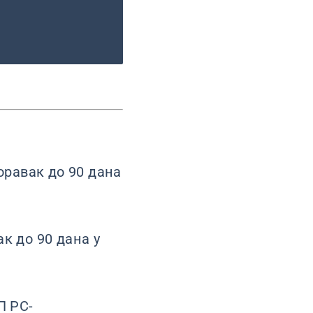
оравак до 90 дана
ак до 90 дана у
П РС-