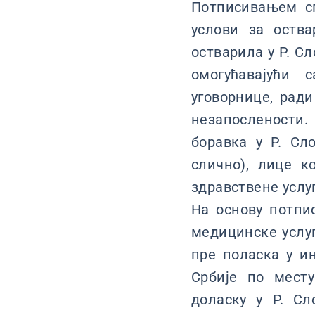
Потписивањем сп
услови за оств
остварила у Р. Сл
омогућавајући
уговорнице, ради
незапослености.
боравка у Р. Сл
слично), лице к
здравствене услу
На основу потпи
медицинске услуг
пре поласка у ин
Србије по мест
доласку у Р. Сл