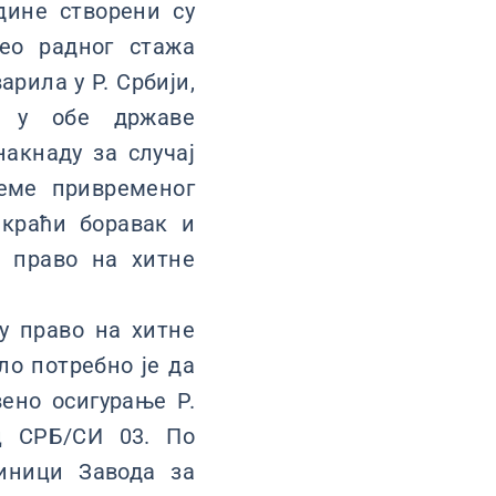
дине створени су
ео радног стажа
арила у Р. Србији,
х у обе државе
накнаду за случај
реме привременог
 краћи боравак и
а право на хитне
у право на хитне
ло потребно је да
вено осигурање Р.
ц СРБ/СИ 03. По
диници Завода за