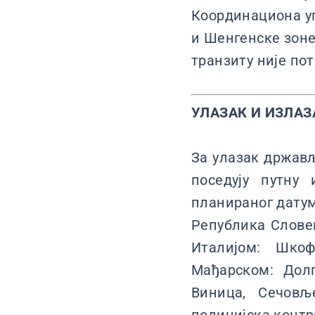
Координациона уп
и Шенгенске зоне 
транзиту није по
УЛАЗАК И ИЗЛАЗ
За улазак држављ
поседују путну
планираног датум
Република Словен
Италијом: Шкоф
Мађарском: Долг
Виница, Сечовљ