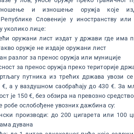
азе у лов, уносе оружје преко граничног 
ношење и изношење оружја које изд
Републике Словеније у иностранству или
у уколико лице:
и оружани лист издат у држави где има 
такво оружје не издаје оружани лист
н разлог за пренос оружја или муниције
ност за пренос оружја преко територије држ
ртљагу путника из трећих држава увози се
 €, а у ваздушном саобраћају до 430 €. За м
ст је 150 €, без обзира на превозно средство
 робе ослобођене увозних дажбина су:
ски производи: до 200 цигарета или 100 ц
рама дувана