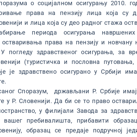
оразума о социјалном осигурању 2010. го
аривање права на пензију лица која су д
овенији и лица која су део радног стажа оств
 сабирање периода осигурања навршени
 остваривања права на пензију и новчану 
 У погледу здравственог осигурања, за в
овенији (туристичка и пословна путовања,
оје је здравствено осигурано у Србији им
ге.
саног Споразум, држављани Р. Србије имај
е у Р. Словенији. Да би се то право оствари
остранство, у филијали Завода за здравст
у вашег пребивалишта, прибавити образа
овенију, образац се предаје подручној је