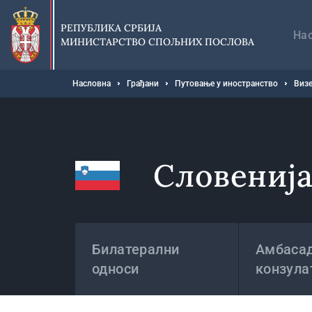
Прескочи
Гл
на
на
РЕПУБЛИКА СРБИЈА
главни
На
МИНИСТАРСТВО СПОЉНИХ ПОСЛОВА
део
садржаја
Мрвице
Насловна
Грађани
Путовање у иностранство
Визе
Словениј
Државе
Билатерални
Амбасад
односи
конзула