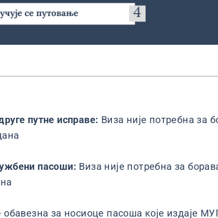
друге путне исправе:
Виза није потребна за б
дана
лужбени пасоши:
Виза није потребна за борав
ана
е обавезна за носиоце пасоша које издаје МУ