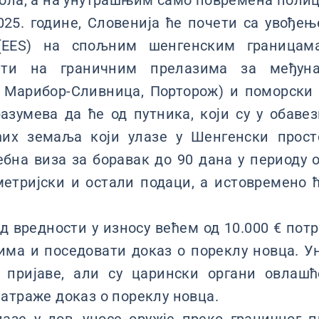
ола, а на унутрашњим само повремена полиц
025. године, Словенија ће почети са увође
 (EES) на спољним шенгенским границам
ити на граничним прелазима за међун
 Марибор-Сливница, Порторож) и поморски с
азумева да ће од путника, који су у обаве
ћих земаља који улазе у Шенгенски прост
ебна виза за боравак до 90 дана у периоду о
етријски и остали подаци, а истовремено ћ
од вредности у износу већем од 10.000 € потр
има и поседовати доказ о пореклу новца. У
 пријаве, али су царински органи овлашћ
атраже доказ о пореклу новца.