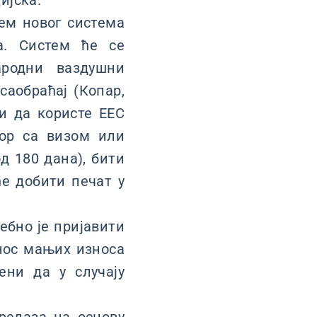
ијска.
њем новог система
а. Систем ће се
ародни ваздушни
аобраћај (Копар,
зи да користе ЕЕС
ор са визом или
д 180 дана), бити
е добити печат у
ебно је пријавити
нос мањих износа
ени да у случају