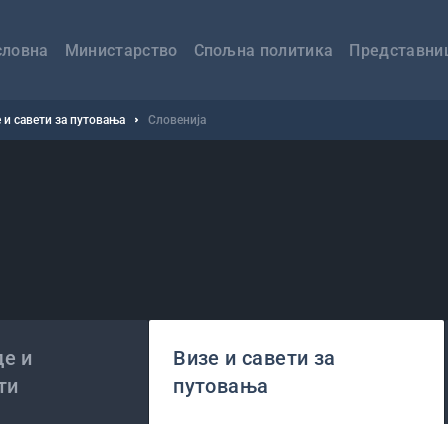
авна
вигација
словна
Министарство
Спољна политика
Представни
 и савети за путовања
Словенија
а
е и
Визе и савети за
ти
путовања