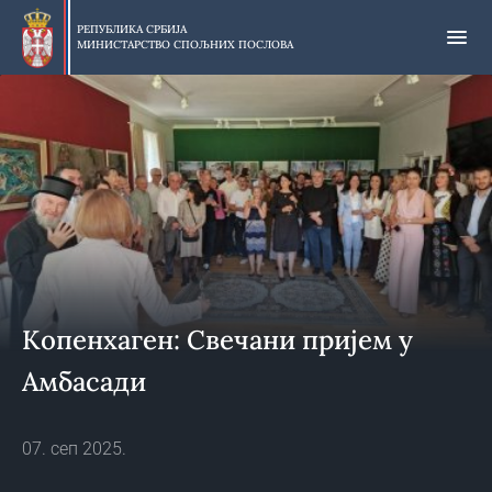
Прескочи
на
РЕПУБЛИКА СРБИЈА
МИНИСТАРСТВО СПОЉНИХ ПОСЛОВА
главни
део
садржаја
Копенхаген: Свечани пријем у
Амбасади
07. сеп 2025.