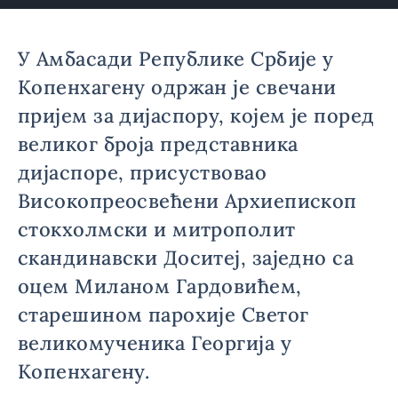
У Амбасади Републике Србије у
Копенхагену одржан је свечани
пријем за дијаспору, којем је поред
великог броја представника
дијаспоре, присуствовао
Високопреосвећени Архиепископ
стокхолмски и митрополит
скандинавски Доситеј, заједно са
оцем Миланом Гардовићем,
старешином парохије Светог
великомученика Георгија у
Копенхагену.