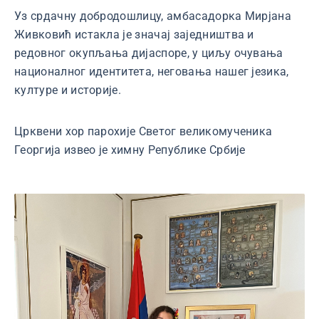
Уз срдачну добродошлицу, амбасадорка Мирјана
Живковић истакла је значај заједништва и
редовног окупљања дијаспоре, у циљу очувања
националног идентитета, неговања нашег језика,
културе и историје.
Црквени хор парохије Светог великомученика
Георгија извео је химну Републике Србије