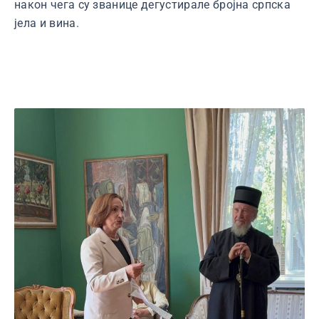
након чега су званице дегустирале бројна српска
јела и вина.