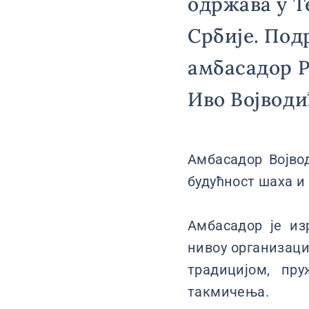
одржава у Т
Србије. По
амбасадор Р
Иво Војводи
Амбасадор Војво
будућност шаха и
Амбасадор је из
нивоу организаци
традицијом, пр
такмичења.