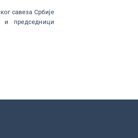
ког савеза Србије
у и председници