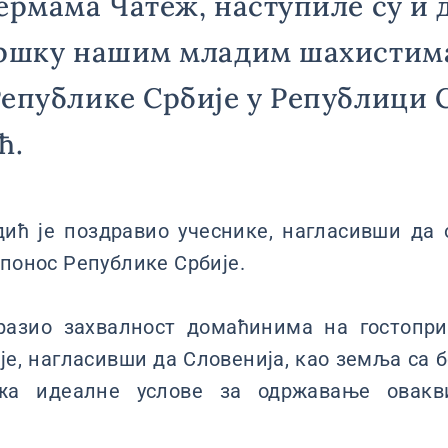
ермама Чатеж, наступиле су и 
дршку нашим младим шахистима
епублике Србије у Републици 
ћ.
дић је поздравио учеснике, нагласивши да 
 понос Републике Србије.
разио захвалност домаћинима на гостопр
је, нагласивши да Словенија, као земља са 
ужа идеалне услове за одржавање овакв