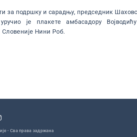
ти за подршку и сарадњу, председник Шаховс
 уручио је плакете амбасадору Војводић
 Словеније Нини Роб.
ије - Сва права задржана