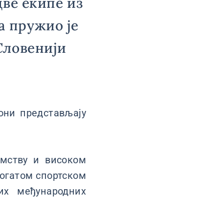
две екипе из
 пружио је
Словенији
они представљају
имству и високом
богатом спортском
их међународних