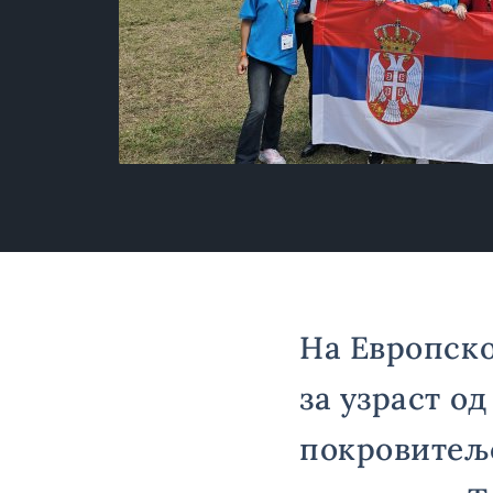
На Европск
за узраст од
покровитељс