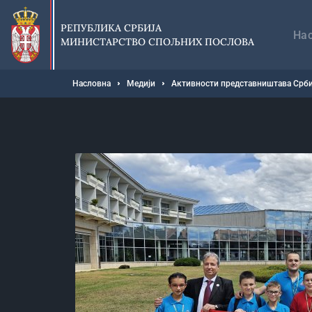
Прескочи
Гл
на
на
РЕПУБЛИКА СРБИЈА
главни
На
МИНИСТАРСТВО СПОЉНИХ ПОСЛОВА
део
садржаја
Мрвице
Насловна
Медији
Активности представништава Срби