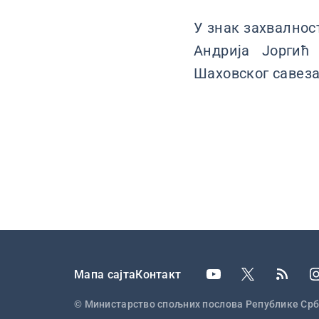
У знак захвалнос
Андрија Јоргић
Шаховског савеза
Подножје
Мапа сајта
Контакт
© Министарство спољних послова Републике Срб