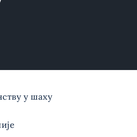
ству у шаху
ије