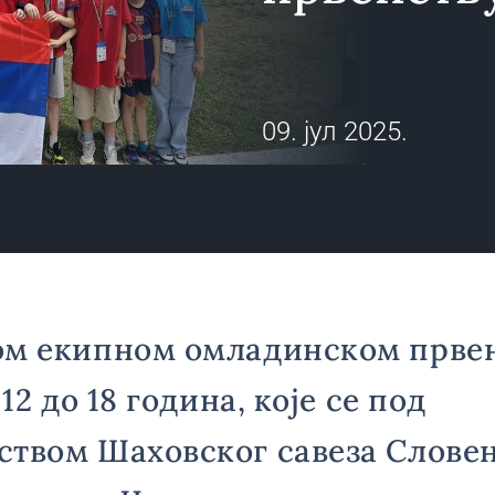
09. јул 2025.
ом екипном омладинском првен
 12 до 18 година, које се под
твом Шаховског савеза Словен