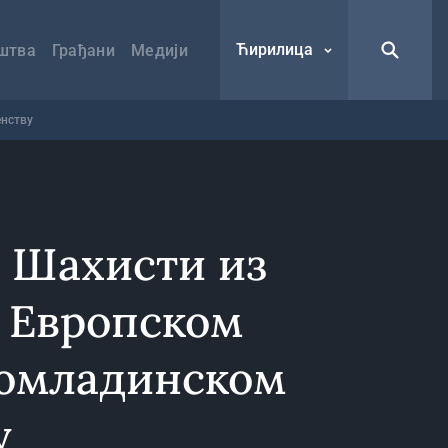
Ћирилица
штва
Грађани
Медији
енству
 Шахисти из
а Европском
омладинском
у