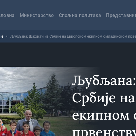
авна
вигација
словна
Министарство
Спољна политика
Представни
је
Љубљана: Шахисти из Србије на Европском екипном омладинском прв
Љубљана:
Србије н
екипном 
првенств