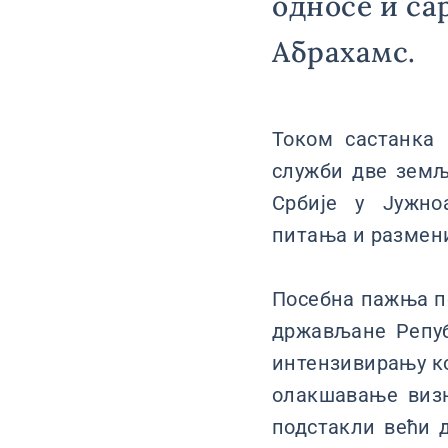
односе и с
Абрахамс.
Током састанка 
служби две зем
Србије у Јужно
питања и размени
Посебна пажња по
држављане Републ
интензивирању ко
олакшавање виз
подстакли већи 