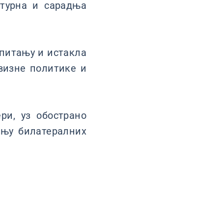
лтурна и сарадња
 питању и истакла
визне политике и
ри, уз обострано
ању билатералних