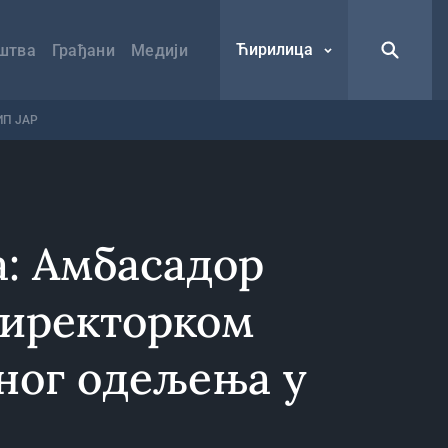
Ћирилица
штва
Грађани
Медији
ИП ЈАР
а: Амбасадор
директорком
ног одељења у