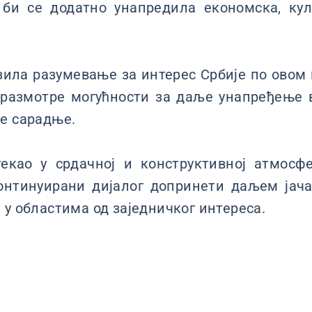
 би се додатно унапредила економска, ку
зила разумевање за интерес Србије по овом
 размотре могућности за даље унапређење 
е сарадње.
текао у срдачној и конструктивној атмосфе
онтинуирани дијалог допринети даљем јач
 у областима од заједничког интереса.