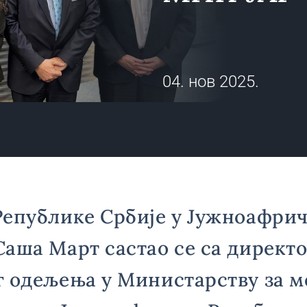
04. нов 2025.
епублике Србије у Јужноафрич
аша Март састао се са директ
г одељења у Министарству за 