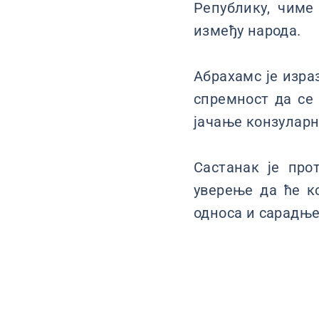
Републику, чиме
између народа.
Абрахамс je изра
спремност да се
јачање конзуларн
Састанак је про
уверење да ће к
односа и сарадње