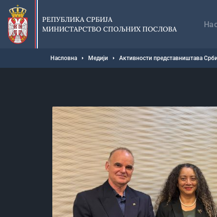
Прескочи
Гл
на
на
РЕПУБЛИКА СРБИЈА
главни
На
МИНИСТАРСТВО СПОЉНИХ ПОСЛОВА
део
садржаја
Мрвице
Насловна
Медији
Активности представништава Срби