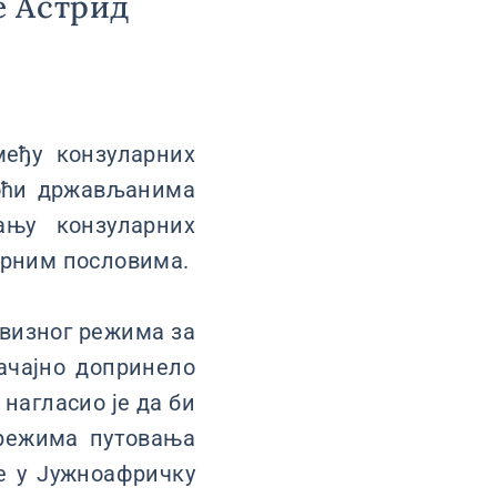
е Астрид
међу конзуларних
оћи држављанима
ању конзуларних
арним пословима.
 визног режима за
начајно допринело
нагласио је да би
режима путовања
е у Јужноафричку