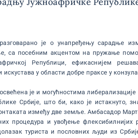
арадњу Јужноафричке Републик
разговарано је о унапређењу сарадње из
ље, са посебним акцентом на пружање пом
афричкој Републици, ефикаснијем решав
 искустава у области добре праксе у конзул
свећена је и могућностима либерализације
ике Србије, што би, како је истакнуто, з
нтаката између две земље. Амбасадор Март 
них процедура и увођење флексибилнијих 
долазак туриста и пословних људи из Србиј