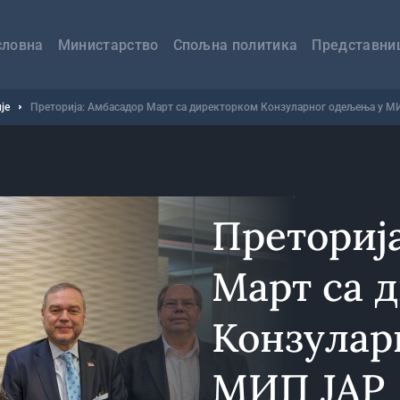
авна
вигација
словна
Министарство
Спољна политика
Представни
је
Преторија: Амбасадор Март са директорком Конзуларног одељења у М
Преториј
Март са 
Конзулар
МИП ЈАР