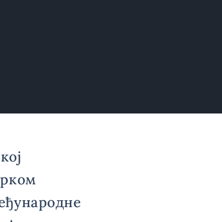
кој
орком
међународне