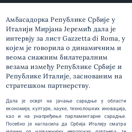
Амбасадорка Републике Србије у
Италији Мирјана Јеремић дала је
интервју за лист Gazzetta di Roma, у
којем је говорила о динамичним и
веома снажним билатералним
везама између Републике Србије и
Републике Италије, заснованим на
стратешком партнерству.
Дала је осврт на јачање сарадње у области
економије, културе, науке, технолошких иновација,
као и на унапређење парламентарне сарадње.
Посебно је нагласила да Србија Италију сматра
једним од најважнијих европских партнера, те