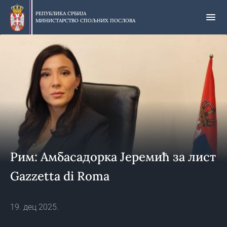
Прескочи
на
РЕПУБЛИКА СРБИЈА
МИНИСТАРСТВО СПОЉНИХ ПОСЛОВА
главни
део
садржаја
Рим: Амбасадорка Јеремић за лист
Gazzetta di Roma
19. дец 2025.