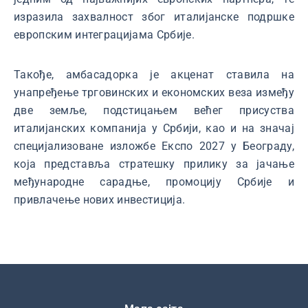
изразила захвалност због италијанске подршке
европским интеграцијама Србије.
Такође, амбасадорка је акценат ставила на
унапређење трговинских и економских веза између
две земље, подстицањем већег присуства
италијанских компанија у Србији, као и на значај
специјализоване изложбе Експо 2027 у Београду,
која представља стратешку прилику за јачање
међународне сарадње, промоцију Србије и
привлачење нових инвестиција.