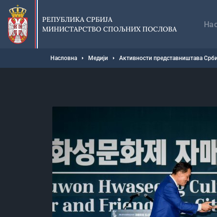
Прескочи
Гл
на
на
РЕПУБЛИКА СРБИЈА
главни
На
МИНИСТАРСТВО СПОЉНИХ ПОСЛОВА
део
садржаја
Мрвице
Насловна
Медији
Активности представништава Срби