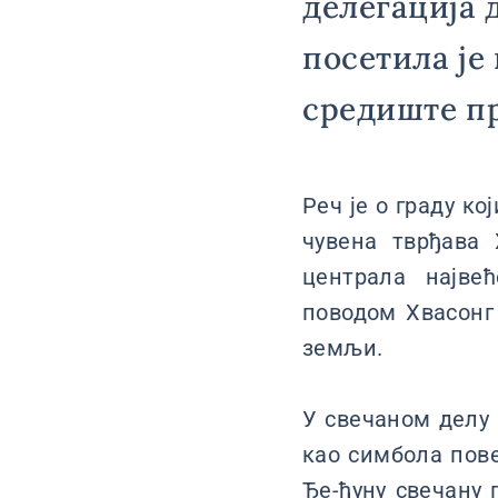
делегација 
посетила је
средиште пр
Реч је о граду ко
чувена тврђава 
централа највећ
поводом Хвасонг 
земљи.
У свечаном делу 
као симбола пов
Ђе-ђуну свечану 