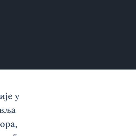
ије у
авља
ора,