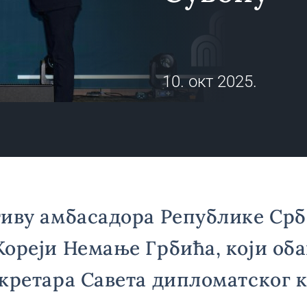
10. окт 2025.
иву амбасадора Републике Срб
ореји Немање Грбића, који об
кретара Савета дипломатског к