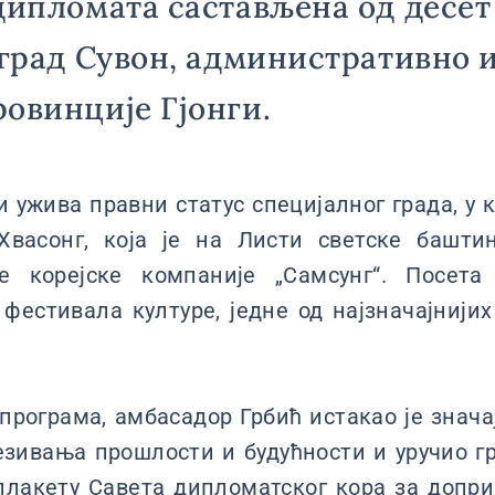
дипломата састављена од десет
 град Сувон, административно 
овинције Гјонги.
ји ужива правни статус специјалног града, у
Хвасонг, која је на Листи светске башти
е корејске компаније „Самсунг“. Посета
фестивала културе, једне од најзначајнији
програма, амбасадор Грбић истакао је знача
езивања прошлости и будућности и уручио г
плакету Савета дипломатског кора за допр