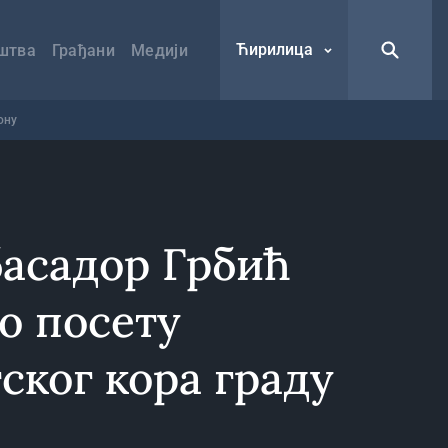
Ћирилица
штва
Грађани
Медији
ону
басадор Грбић
о посету
ског кора граду