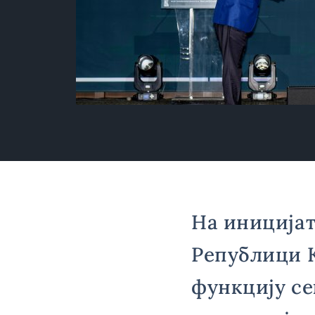
На иницијат
Републици К
функцију се