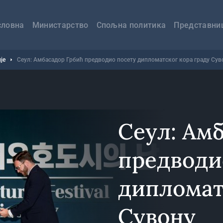
авна
вигација
словна
Министарство
Спољна политика
Представни
је
Сеул: Амбасадор Грбић предводио посету дипломатског кора граду Сув
Сеул: Ам
предводи
дипломат
Сувону