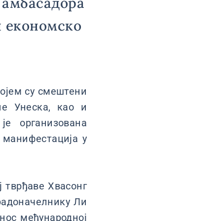
 амбасадора
и економско
 којем су смештени
не Унеска, као и
 је организована
х манифестација у
ј тврђаве Хвасонг
радоначелнику Ли
инос међународној