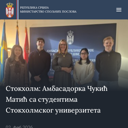
Прескочи
на
РЕПУБЛИКА СРБИЈА
МИНИСТАРСТВО СПОЉНИХ ПОСЛОВА
главни
део
садржаја
Стокхолм: Амбасадорка Чукић
Матић са студентима
Стокхолмског универзитета
02. феб 2026.