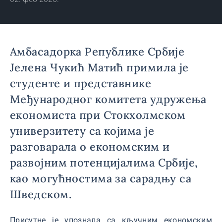
Амбасадорка Републике Србије
Јелена Чукић Матић примила је
студенте и представнике
Међународног комитета удружења
економиста при Стокхолмском
универзитету са којима је
разговарала о економским и
развојним потенцијалима Србије,
као могућностима за сарадњу са
Шведском.
Присутне је упознала са кључним економским