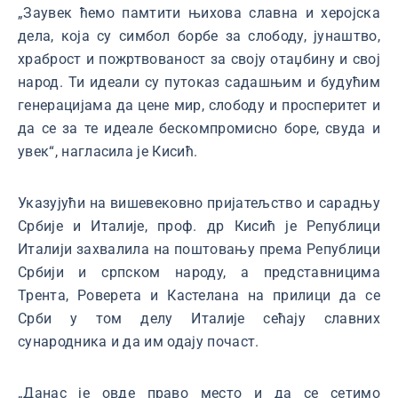
„Заувек ћемо памтити њихова славна и херојска
дела, која су симбол борбе за слободу, јунаштво,
храброст и пожртвованост за своју отаџбину и свој
народ. Ти идеали су путоказ садашњим и будућим
генерацијама да цене мир, слободу и просперитет и
да се за те идеале бескомпромисно боре, свуда и
увек“, нагласила је Кисић.
Указујући на вишевековно пријатељство и сарадњу
Србије и Италије, проф. др Кисић је Републици
Италији захвалила на поштовању према Републици
Србији и српском народу, а представницима
Трента, Роверета и Кастелана на прилици да се
Срби у том делу Италије сећају славних
сународника и да им одају почаст.
„Данас је овде право место и да се сетимо