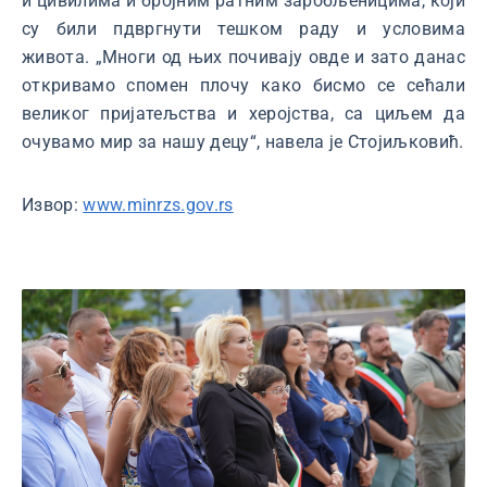
и цивилима и бројним ратним заробљеницима, који
су били пдвргнути тешком раду и условима
живота. „Многи од њих почивају овде и зато данас
откривамо спомен плочу како бисмо се сећали
великог пријатељства и херојства, са циљем да
очувамо мир за нашу децу“, навела је Стојиљковић.
Извор:
www.minrzs.gov.rs