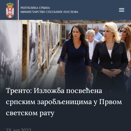
Прескочи
на
РЕПУБЛИКА СРБИЈА
МИНИСТАРСТВО СПОЉНИХ ПОСЛОВА
главни
део
садржаја
Тренто: Изложба посвећена
српским заробљеницима у Првом
светском рату
23. јул 2022.