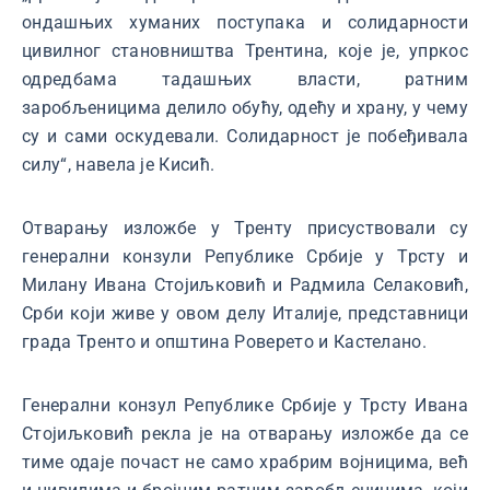
ондашњих хуманих поступака и солидарности
цивилног становништва Трентина, које је, упркос
одредбама тадашњих власти, ратним
заробљеницима делило обућу, одећу и храну, у чему
су и сами оскудевали. Солидарност је побеђивала
силу“, навела је Кисић.
Отварању изложбе у Тренту присуствовали су
генерални конзули Републике Србије у Трсту и
Милану Ивана Стојиљковић и Радмила Селаковић,
Срби који живе у овом делу Италије, представници
града Тренто и општина Роверето и Кастелано.
Генерални конзул Републике Србије у Трсту Ивана
Стојиљковић рекла је на отварању изложбе да се
тиме одаје почаст не само храбрим војницима, већ