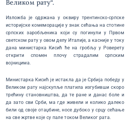
Великом рату“.
Изложба је одржана у оквиру трентинско-српске
историјске комеморације у знак сећања на стотине
српских заробљеника који су погинули у Првом
светском рату у овом делу Италије, а касније у току
дана министарка Кисић ће на гробљу у Роверету
открити спомен плочу страдалим српским
војницима.
Министарка Кисић је истакла да је Србија победу у
Великом рату најскупље платила изгубивши скоро
трећину становништва, да те ране и данас боле и
да зато сви Срби, ма где живели и колико далеко
били од своје отаџбине, носе дубоко у срцу сећање
на све жртве које су пале током Великог рата.