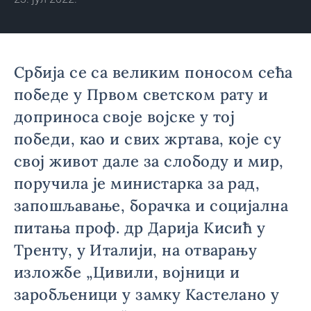
Србија се са великим поносом сећа
победе у Првом светском рату и
доприноса своје војске у тој
победи, као и свих жртава, које су
свој живот дале за слободу и мир,
поручила је министарка за рад,
запошљавање, борачка и социјална
питања проф. др Дарија Кисић у
Тренту, у Италији, на отварању
изложбе „Цивили, војници и
заробљеници у замку Кастелано у